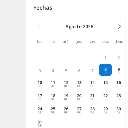
Fechas
Agosto
2026
lun.
mar.
mié.
jue.
vie.
sáb.
dom.
1
2
8
9
3
4
5
6
7
0€
0€
10
11
12
13
14
15
16
0€
0€
0€
0€
0€
0€
0€
17
18
19
20
21
22
23
0€
0€
0€
0€
0€
0€
0€
24
25
26
27
28
29
30
0€
0€
0€
0€
0€
0€
0€
31
0€