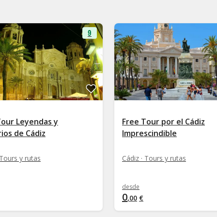
9
Tour Leyendas y
Free Tour por el Cádiz
ios de Cádiz
Imprescindible
 Tours y rutas
Cádiz · Tours y rutas
desde
0
,
00
€