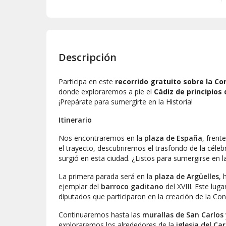
Descripción
Participa en este
recorrido gratuito sobre la Co
donde exploraremos a pie el
Cádiz de principios 
¡Prepárate para sumergirte en la Historia!
Itinerario
Nos encontraremos en la
plaza de España
, frent
el trayecto, descubriremos el trasfondo de la céle
surgió en esta ciudad. ¿Listos para sumergirse en 
La primera parada será en la
plaza de Argüelles
, 
ejemplar del
barroco gaditano
del XVIII. Este lu
diputados que participaron en la creación de la Con
Continuaremos hasta las
murallas de San Carlos
exploraremos los alrededores de la
iglesia del C