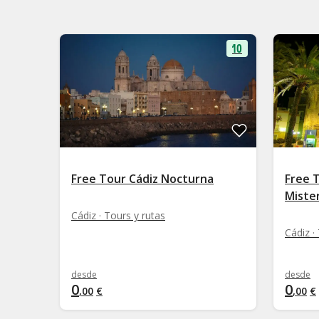
10
Free Tour Cádiz Nocturna
Free 
Mister
Cádiz · Tours y rutas
Cádiz ·
desde
desde
0
0
,
00
€
,
00
€