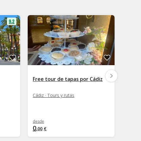
9.2
Free tour de tapas por Cádiz
Free 
Cádiz · Tours y rutas
Cádiz ·
desde
desde
0
0
,
00
€
,
00
€