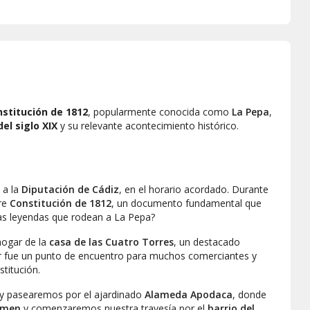
nstitución de 1812
, popularmente conocida como
La Pepa
,
del siglo XIX
y su relevante acontecimiento histórico.
e a la
Diputación de Cádiz
, en el horario acordado. Durante
bre
Constitución de 1812
, un documento fundamental que
las leyendas que rodean a La Pepa?
hogar de la
casa de las Cuatro Torres
, un destacado
gar fue un punto de encuentro para muchos comerciantes y
stitución.
y pasearemos por el ajardinado
Alameda Apodaca
, donde
armen
y comenzaremos nuestra travesía por el
barrio del