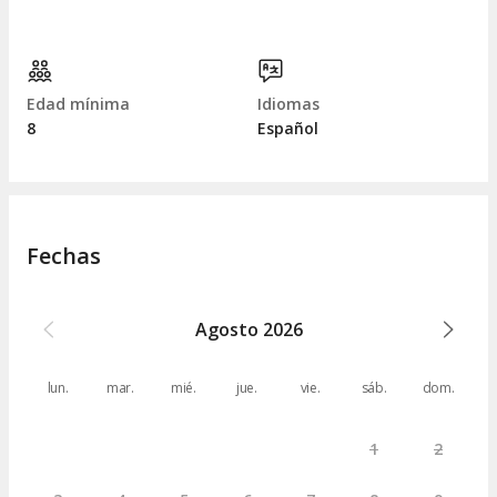
Edad mínima
Idiomas
8
Español
Fechas
Agosto
2026
lun.
mar.
mié.
jue.
vie.
sáb.
dom.
1
2