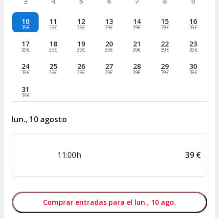
3
4
5
6
7
8
9
10
11
12
13
14
15
16
39€
39€
39€
39€
39€
39€
39€
17
18
19
20
21
22
23
39€
39€
39€
39€
39€
39€
39€
24
25
26
27
28
29
30
39€
39€
39€
39€
39€
39€
39€
31
39€
lun., 10 agosto
11:00h
39
€
Comprar entradas para el lun., 10 ago.