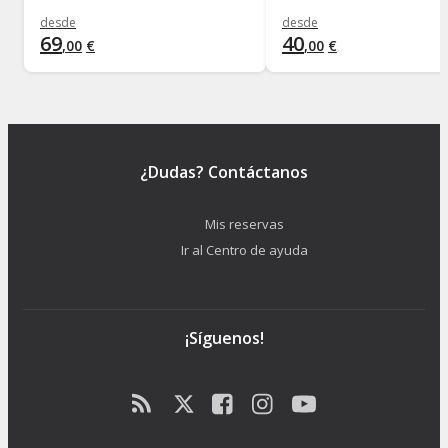
desde
desde
69
40
,
00
€
,
00
€
¿Dudas? Contáctanos
Mis reservas
Ir al Centro de ayuda
¡Síguenos!