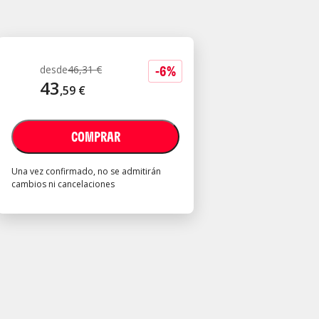
-
6
%
desde
46
,
31
€
43
,
59
€
COMPRAR
Una vez confirmado, no se admitirán
cambios ni cancelaciones