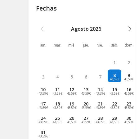
Fechas
Agosto
2026
lun.
mar.
mié.
jue.
vie.
sáb.
dom.
1
2
8
9
3
4
5
6
7
43,59€
43,59€
10
11
12
13
14
15
16
43,59€
43,59€
43,59€
43,59€
43,59€
43,59€
43,59€
17
18
19
20
21
22
23
43,59€
43,59€
43,59€
43,59€
43,59€
43,59€
43,59€
24
25
26
27
28
29
30
43,59€
43,59€
43,59€
43,59€
43,59€
43,59€
43,59€
31
43,59€