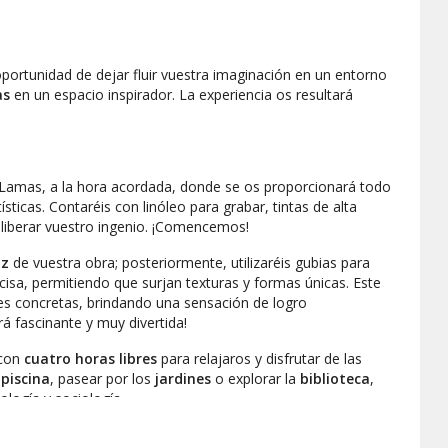
 oportunidad de dejar fluir vuestra imaginación en un entorno
as
en un espacio inspirador. La experiencia os resultará
 Lamas, a la hora acordada, donde se os proporcionará todo
sticas. Contaréis con linóleo para grabar, tintas de alta
a liberar vuestro ingenio. ¡Comencemos!
iz
de vuestra obra; posteriormente, utilizaréis gubias para
isa, permitiendo que surjan texturas y formas únicas. Este
es concretas, brindando una sensación de logro
rá fascinante y muy divertida!
 con
cuatro horas libres
para relajaros y disfrutar de las
a
piscina
, pasear por los
jardines
o explorar la
biblioteca
,
ología y sociología.
or vuestra cuenta
; podéis traer vuestra propia comida o