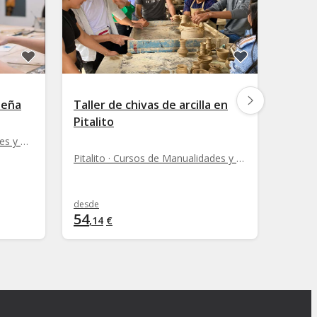
ueña
Taller de chivas de arcilla en
Talle
Pitalito
Cuzco · Cursos de Manualidades y DIY
Pitalito · Cursos de Manualidades y DIY
desde
desde
54
2
,
14
€
,
57
€