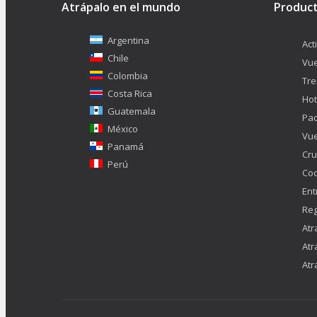
Atrápalo en el mundo
Produc
Argentina
Act
Chile
Vue
Colombia
Tr
Costa Rica
Hot
Guatemala
Pa
México
Vue
Panamá
Cru
Perú
Co
Ent
Reg
Atr
Atr
Atr