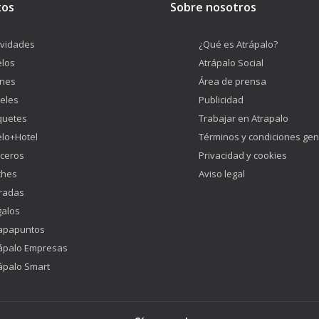
tos
Sobre nosotros
ividades
¿Qué es Atrápalo?
los
Atrápalo Social
enes
Área de prensa
eles
Publicidad
quetes
Trabajar en Atrapalo
lo+Hotel
Términos y condiciones gen
ceros
Privacidad y cookies
ches
Aviso legal
radas
alos
apapuntos
ápalo Empresas
ápalo Smart