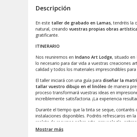
Descripción
En este
taller de grabado en Lamas
, tendréis la
natural, creando
vuestras propias obras artístic
gratificante.
ITINERARIO
Nos reuniremos en
Indano
Art Lodge
, situado en
lo necesario para dar vida a vuestras creaciones artí
calidad y todos los materiales imprescindibles par
El taller iniciará con una guía para
diseñar la matr
tallar vuestro dibujo en el linóleo
de manera prec
proceso transformará vuestras ideas en impresion
increíblemente satisfactoria. ¡La experiencia resulta
Durante el tiempo que la tinta se seque, contaréis
instalaciones disponibles. Podréis refrescaros en l
repleta de recursos sobre arte, arqueología, antrop
Mostrar más
En este intervalo, tendréis la opción de
almorzar p