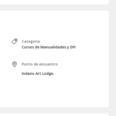
 a tan solo 10 minutos caminando.
ento de recogerla y
admirar el resultado de vuestro
mo cada detalle ha cobrado vida, además de llevaros a casa
 ocho horas, será el momento de despedirnos.
Categoría
Cursos de Manualidades y DIY
Punto de encuentro
Indano Art Lodge.