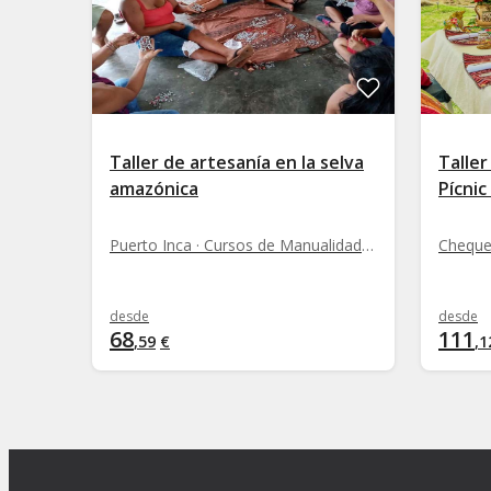
Taller de artesanía en la selva
Taller
amazónica
Pícnic
Puerto Inca · Cursos de Manualidades y DIY
desde
desde
68
111
,
59
€
,
1