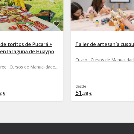
 de toritos de Pucará +
Taller de artesanía cusq
 en la laguna de Huaypo
Chequerec · Cursos de Manualidades y DIY
desde
51
2
€
,
38
€