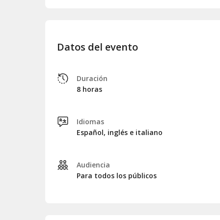
recorrer la área hasta el restaurante más cercano,
Una vez que vuestra pieza esté seca, será el mom
trabajo creativo
, observando con satisfacción có
vuestras valiosas creaciones.
Datos del evento
Finalmente, tras una jornada de aproximadamente
Duración
8 horas
Idiomas
Español, inglés e italiano
Audiencia
Para todos los públicos