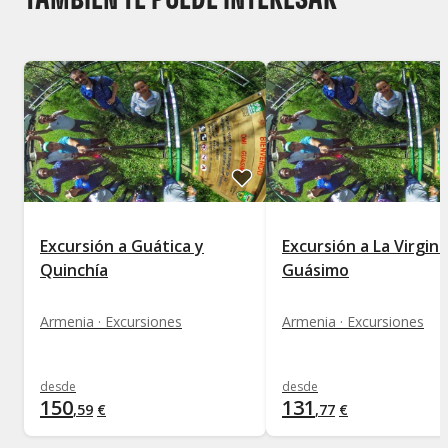
Excursión a Guática y
Excursión a La Virginia
Quinchía
Guásimo
Armenia · Excursiones
Armenia · Excursiones
desde
desde
150
131
,
59
€
,
77
€