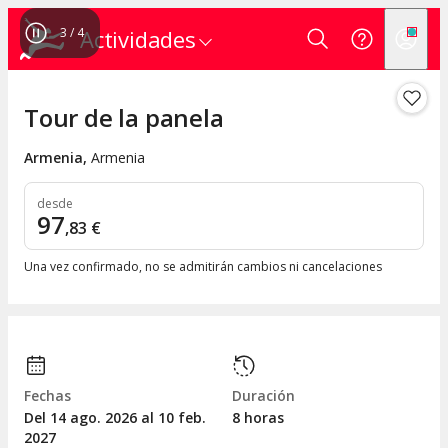
3
/
4
Actividades
Tour de la panela
Armenia
,
Armenia
desde
97
,
83
€
Una vez confirmado, no se admitirán cambios ni cancelaciones
Fechas
Duración
Del 14
ago.
2026 al 10
feb.
8 horas
2027