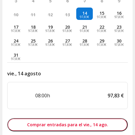
3
4
5
6
7
8
9
14
15
16
10
11
12
13
97,83€
97,83€
97,83€
17
18
19
20
21
22
23
97,83€
97,83€
97,83€
97,83€
97,83€
97,83€
97,83€
24
25
26
27
28
29
30
97,83€
97,83€
97,83€
97,83€
97,83€
97,83€
97,83€
31
97,83€
vie., 14 agosto
08:00h
97
,
83
€
Comprar entradas para el vie., 14 ago.