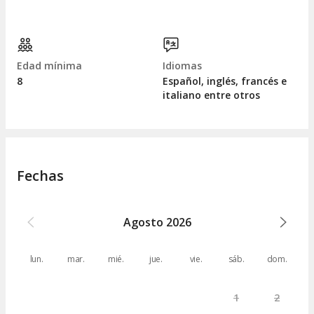
Edad mínima
Idiomas
8
Español, inglés, francés e
italiano entre otros
Fechas
Agosto
2026
lun.
mar.
mié.
jue.
vie.
sáb.
dom.
1
2