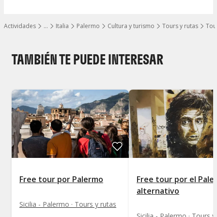
Actividades
…
Italia
Palermo
Cultura y turismo
Tours y rutas
Tou
Mostrar todos los niveles
TAMBIÉN TE PUEDE INTERESAR
Free tour por Palermo
Free tour por el Pal
alternativo
Sicilia - Palermo · Tours y rutas
Sicilia - Palermo · Tours y