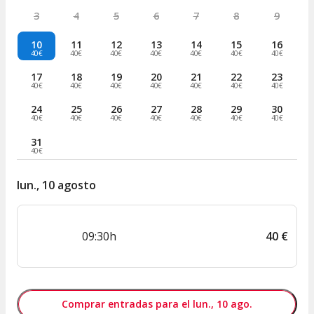
3
4
5
6
7
8
9
10
11
12
13
14
15
16
40€
40€
40€
40€
40€
40€
40€
17
18
19
20
21
22
23
40€
40€
40€
40€
40€
40€
40€
24
25
26
27
28
29
30
40€
40€
40€
40€
40€
40€
40€
31
40€
lun., 10 agosto
09:30h
40
€
Comprar entradas para el lun., 10 ago.