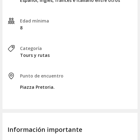
Español, inglés, francés e italiano entre otros
caramelos, que se han aromatizado con cítricos locales,
proporcionando una experiencia única a través de su intenso
perfil de aceites esenciales
.
Edad mínima
8
Concluiremos nuestra experiencia en este último punto
después de haber disfrutado de un recorrido de dos horas y
media.
Categoría
Tours y rutas
Punto de encuentro
Piazza Pretoria.
Información importante