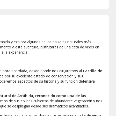
rábida y explora algunos de los paisajes naturales más
ento a esta aventura, disfrutarás de una cata de vinos en
a la experiencia.
la hora acordada, desde donde nos dirigiremos al
Castillo de
cida por su excelente estado de conservación y sus
oceremos aspectos de su historia y su función defensiva
atural de Arrábida, reconocido como una de las
remos de sus colinas cubiertas de abundante vegetación y nos
 que se despliegan desde sus dramáticos acantilados.
las bodegas de la zona, donde nos espera una
cata de vinos
.