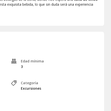
ta exquisita bebida, lo que sin duda será una experiencia
resaremos al punto original de encuentro.
tu visita por el Parque Natural de Arrábida. En este caso,
rigiremos al
Parque Marino Profesor Luiz Saldanha
, donde
uas de la costa de Setúbal
. ¡Una aventura que no querrás
Edad mínima
3
Categoría
Excursiones