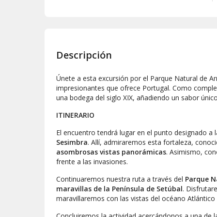
Descripción
Únete a esta excursión por el Parque Natural de Ar
impresionantes que ofrece Portugal. Como complem
una bodega del siglo XIX, añadiendo un sabor único 
ITINERARIO
El encuentro tendrá lugar en el punto designado a 
Sesimbra
. Allí, admiraremos esta fortaleza, cono
asombrosas vistas panorámicas
. Asimismo, con
frente a las invasiones.
Continuaremos nuestra ruta a través del
Parque N
maravillas de la Península de Setúbal
. Disfruta
maravillaremos con las vistas del océano Atlántico
Concluiremos la actividad acercándonos a una de 