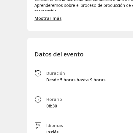
Aprenderemos sobre el proceso de producción de es
memorable.
Mostrar más
Tras cinco horas de exploración y aprendizaje, reg
Tour de 9 horas
Al realizar la reserva, tienes la opción de extender 
antes de iniciar el recorrido de cinco horas, nos di
Datos del evento
un barco nos estará esperando para
surcar las ag
perderte!
Duración
Desde 5 horas hasta 9 horas
Horario
08:30
Idiomas
Inglés