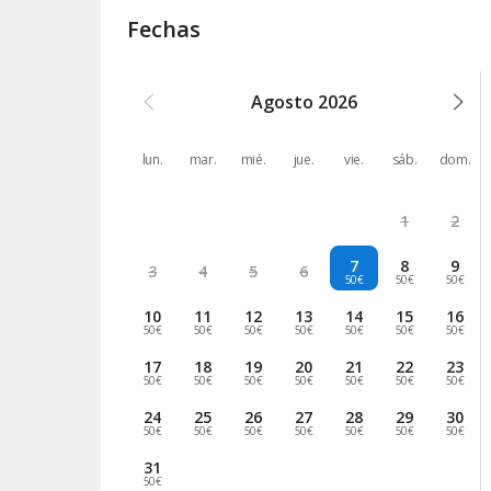
Fechas
Agosto
2026
lun.
mar.
mié.
jue.
vie.
sáb.
dom.
1
2
7
8
9
3
4
5
6
50€
50€
50€
10
11
12
13
14
15
16
50€
50€
50€
50€
50€
50€
50€
17
18
19
20
21
22
23
50€
50€
50€
50€
50€
50€
50€
24
25
26
27
28
29
30
50€
50€
50€
50€
50€
50€
50€
31
50€