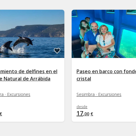
miento de delfines en el
Paseo en barco con fond
e Natural de Arrábida
cristal
a · Excursiones
Sesimbra · Excursiones
desde
17
€
,
00
€