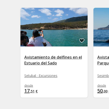
Avistamiento de delfines en el
Avista
Estuario del Sado
Parqu
Setubal · Excursiones
Sesimbr
desde
desde
17
50
,
51
€
,
00