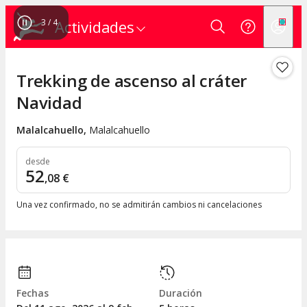
3
/
4
Actividades
Trekking de ascenso al cráter
Navidad
Malalcahuello
,
Malalcahuello
desde
52
,
08
€
Una vez confirmado, no se admitirán cambios ni cancelaciones
Fechas
Duración