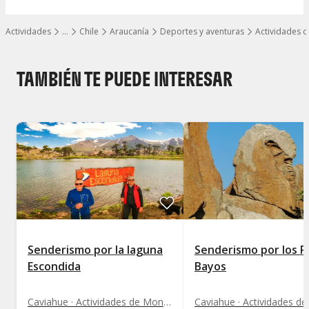
Actividades
…
Chile
Araucanía
Deportes y aventuras
Actividades 
Mostrar todos los niveles
TAMBIÉN TE PUEDE INTERESAR
Senderismo por la laguna
Senderismo por los R
Escondida
Bayos
Caviahue · Actividades de Montaña