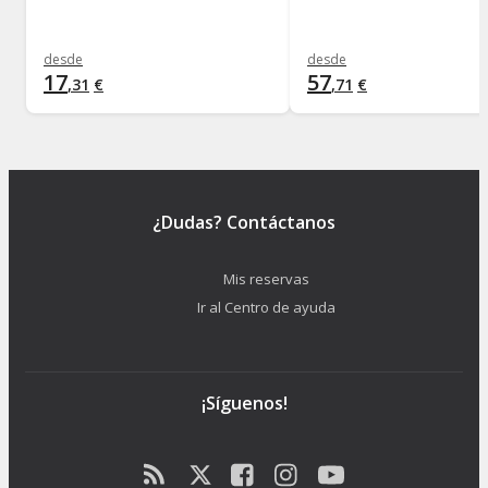
desde
desde
17
57
,
31
€
,
71
€
¿Dudas? Contáctanos
Mis reservas
Ir al Centro de ayuda
¡Síguenos!