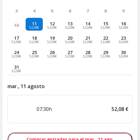
3
4
5
6
7
8
9
11
12
13
14
15
16
10
52,08€
52,08€
52,08€
52,08€
52,08€
52,08€
17
18
19
20
21
22
23
52,08€
52,08€
52,08€
52,08€
52,08€
52,08€
52,08€
24
25
26
27
28
29
30
52,08€
52,08€
52,08€
52,08€
52,08€
52,08€
52,08€
31
52,08€
mar., 11 agosto
07:30h
52
,
08
€
Comprar entradas para el mar., 11 ago.