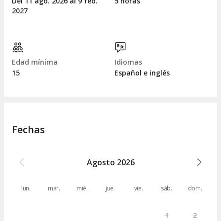
Del 11
ago.
2026 al 9
feb.
5 horas
2027
Edad mínima
Idiomas
15
Español e inglés
Fechas
Agosto
2026
lun.
mar.
mié.
jue.
vie.
sáb.
dom.
1
2