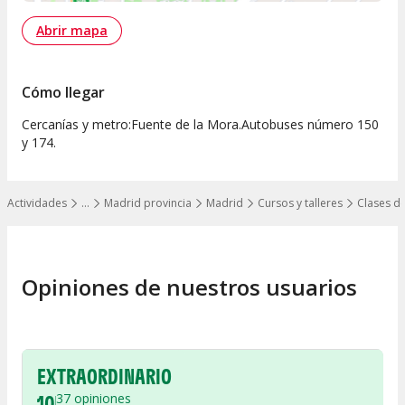
Abrir mapa
Cómo llegar
Cercanías y metro:Fuente de la Mora.Autobuses número 150
y 174.
Actividades
…
Madrid provincia
Madrid
Cursos y talleres
Clases de
Mostrar todos los niveles
Opiniones de nuestros usuarios
EXTRAORDINARIO
10
37
opiniones