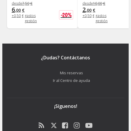
desde
7
,
50
€
desde
10
,
00
€
6
2
,
00
€
,
00
€
-
20
%
+
0
,
50
€
gastos
+
0
,
50
€
gastos
gestión
gestión
¿Dudas? Contáctanos
Mis reservas
Ir al Centro de ayuda
¡Síguenos!