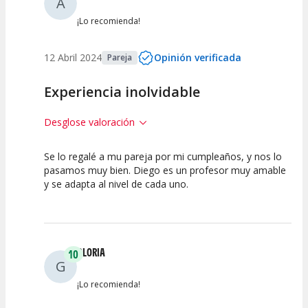
A
¡Lo recomienda!
12 Abril 2024
Opinión verificada
Pareja
Experiencia inolvidable
Desglose valoración
Se lo regalé a mu pareja por mi cumpleaños, y nos lo
10
10
pasamos muy bien. Diego es un profesor muy amable
y se adapta al nivel de cada uno.
Calidad de la
Atención del
Actividad
Personal /
Guia
GLORIA
10
G
¡Lo recomienda!