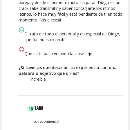
pareja y desde el primer minuto sin parar. Diego es un
Calidad de la
Atención del
crack sabe transmitir y saber contagiarte los ritmos
Actividad
Personal /
Guia
latinos, lo hace muy fácil y está pendiente de ti en todo
momento. Mis dieces!!
El trato de todo el personal y en especial de Diego,
que fue nuestro profe.
Que se te pasa volando la clase jeje
¿Si tuvieras que describir tu experiencia con una
palabra o adjetivo qué dirías?
Increíble
CLARA
10
¡Lo recomienda!