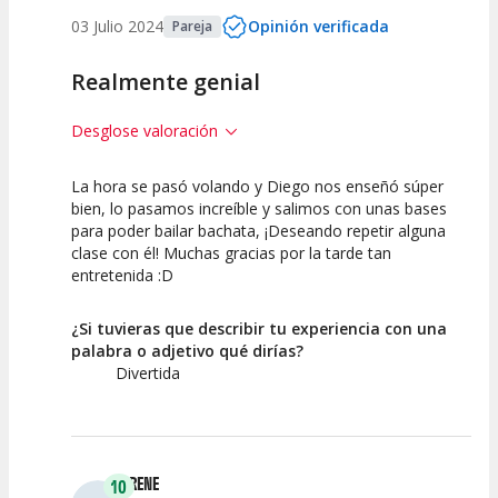
03 Julio 2024
Opinión verificada
Pareja
Realmente genial
Desglose valoración
La hora se pasó volando y Diego nos enseñó súper
10
10
bien, lo pasamos increíble y salimos con unas bases
para poder bailar bachata, ¡Deseando repetir alguna
Calidad de la
Atención del
clase con él! Muchas gracias por la tarde tan
Actividad
Personal /
Guia
entretenida :D
¿Si tuvieras que describir tu experiencia con una
palabra o adjetivo qué dirías?
Divertida
IRENE
10