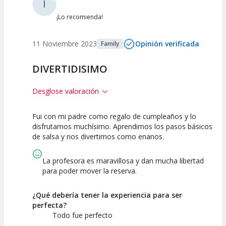
I
¡Lo recomienda!
11 Noviembre 2023
Opinión verificada
Family
DIVERTIDISIMO
Desglose valoración
Fui con mi padre como regalo de cumpleaños y lo
10
10
disfrutamos muchísimo. Aprendimos los pasos básicos
de salsa y nos divertimos como enanos.
Calidad de la
Atención del
Actividad
Personal /
Guia
La profesora es maravillosa y dan mucha libertad
para poder mover la reserva.
¿Qué debería tener la experiencia para ser
perfecta?
Todo fue perfecto