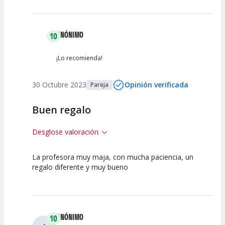
Actividad
Personal /
Guia
ANÓNIMO
10
¡Lo recomienda!
30 Octubre 2023
Opinión verificada
Pareja
Buen regalo
Desglose valoración
La profesora muy maja, con mucha paciencia, un
10
10
regalo diferente y muy bueno
Calidad de la
Atención del
Actividad
Personal /
Guia
ANÓNIMO
10