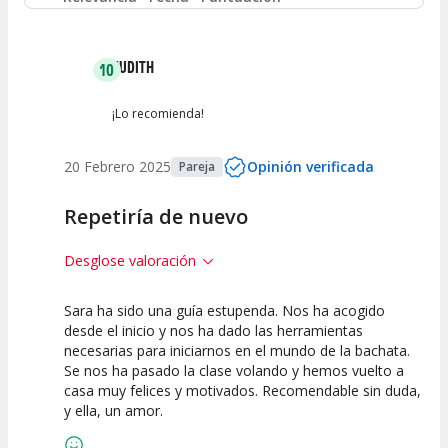
Entre 2 y 4
(
0
)
JUDITH
10
Entre 0 y 2
(
0
)
¡Lo recomienda!
20 Febrero 2025
Opinión verificada
Pareja
Repetiría de nuevo
Desglose valoración
Sara ha sido una guía estupenda. Nos ha acogido
10
10
desde el inicio y nos ha dado las herramientas
necesarias para iniciarnos en el mundo de la bachata.
Calidad de la
Atención del
Se nos ha pasado la clase volando y hemos vuelto a
Actividad
Personal /
Guia
casa muy felices y motivados. Recomendable sin duda,
y ella, un amor.