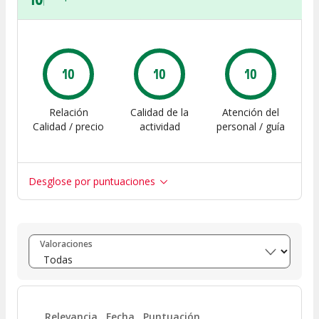
10
10
10
Relación
Calidad de la
Atención del
Calidad / precio
actividad
personal / guía
Desglose por puntuaciones
Entre 8 y 10
(
49
)
Valoraciones
Entre 6 y 8
(
0
)
Entre 4 y 6
(
0
)
Relevancia
Fecha
Puntuación