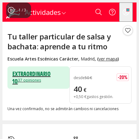
1
/
3
Actividades
Tu taller particular de salsa y
bachata: aprende a tu ritmo
Escuela Artes Escénicas Carácter
,
Madrid
, (
ver mapa
)
EXTRAORDINARIO
-
20
%
desde
50
€
10
37
opiniones
40
€
+
0
,
50
€
gastos gestión
Una vez confirmado, no se admitirán cambios ni cancelaciones