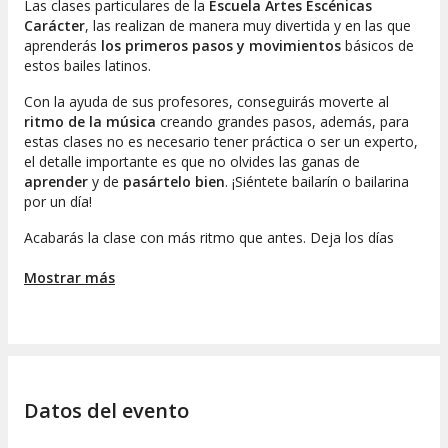
Las clases particulares de la
Escuela Artes Escénicas
Carácter
, las realizan de manera muy divertida y en las que
aprenderás
los primeros pasos y movimientos
básicos de
estos bailes latinos.
Con la ayuda de sus profesores, conseguirás moverte al
ritmo de la música
creando grandes pasos, además, para
estas clases no es necesario tener práctica o ser un experto,
el detalle importante es que no olvides las ganas de
aprender
y de
pasártelo bien
. ¡Siéntete bailarín o bailarina
por un día!
Acabarás la clase con más ritmo que antes. Deja los días
aburridos y monótonos a un lado y dale ritmo a tu cuerpo
dando unos bailes
Mostrar más
¡llenos de diversión!
Recuerda:
Una vez hecha tu reserva recuerda concertar cita
con suficiente antelación, según disponibilidad del
centro.
Datos del evento
Si no puedes asistir, otra persona podrá disfrutar de
tu bono realizando un cambio de asistente.