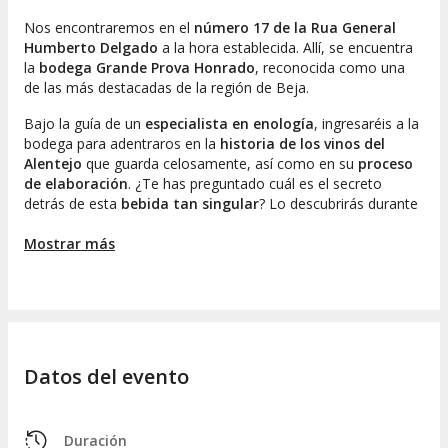
Nos encontraremos en el
número 17 de la Rua General
Humberto Delgado
a la hora establecida. Allí, se encuentra
la
bodega Grande Prova Honrado
, reconocida como una
de las más destacadas de la región de Beja.
Bajo la guía de un
especialista en enología
, ingresaréis a la
bodega para adentraros en la
historia de los vinos del
Alentejo
que guarda celosamente, así como en su
proceso
de elaboración
. ¿Te has preguntado cuál es el secreto
detrás de esta
bebida tan singular
? Lo descubrirás durante
esta visita de aproximadamente una hora y media.
Mostrar más
Además, compartiré algunas
curiosidades interesantes
sobre Beja
y lo que hace que este vino sea tan excepcional.
También exploraremos su museo,
Cella Vinaria Antiqua
,
que enriquecerá nuestro conocimiento sobre la cultura
vinícola.
Datos del evento
En el transcurso de la cata, disfrutaréis de la degustación de
cuatro variedades de vino:
Talha Red DOC Alentejo.
Duración