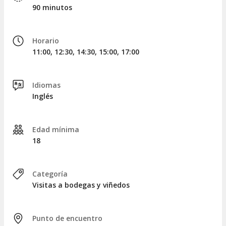
Talha White DOC Alentejo.
90 minutos
Talha Premium Red DOC Alentejo.
Talha Premium White DOC Alentejo.
Horario
11:00, 12:30, 14:30, 15:00, 17:00
¿Listos para
identificar sus matices?
Esta experiencia se
complementará con un
aperitivo que abarca pan, queso,
embutidos, miel y mermelada
, una mezcla ideal para
Idiomas
realzar el sabor de estos vinos.
Inglés
Edad mínima
18
Categoría
Visitas a bodegas y viñedos
Punto de encuentro