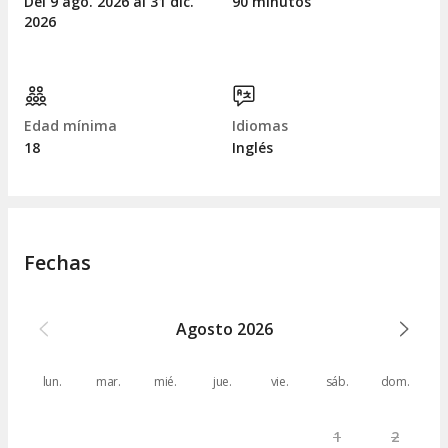
Del 9
ago.
2026 al 31
dic.
90 minutos
2026
Edad mínima
Idiomas
18
Inglés
Fechas
Agosto
2026
lun.
mar.
mié.
jue.
vie.
sáb.
dom.
1
2