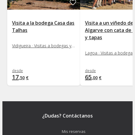
Visita a la bodega Casa das
Visita a un viñedo del
Talhas
Algarve con cata de 
y tapas
Vidigueira · Visitas a bodegas y viñedos
desde
desde
17
65
,
50
€
,
00
€
¿Dudas? Contáctanos
Mis reservas