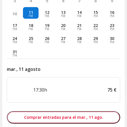
3
4
5
6
7
8
9
11
12
13
14
15
16
10
75€
75€
75€
75€
75€
75€
17
18
19
20
21
22
23
75€
75€
75€
75€
75€
75€
75€
24
25
26
27
28
29
30
75€
75€
75€
75€
75€
75€
75€
31
75€
mar., 11 agosto
17:30h
75
€
Comprar entradas para el mar., 11 ago.