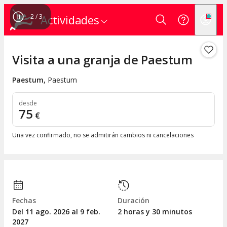
2
/
3
Actividades
Visita a una granja de Paestum
Paestum
,
Paestum
desde
75
€
Una vez confirmado, no se admitirán cambios ni cancelaciones
Fechas
Duración
Del 11
ago.
2026 al 9
feb.
2 horas y 30 minutos
2027