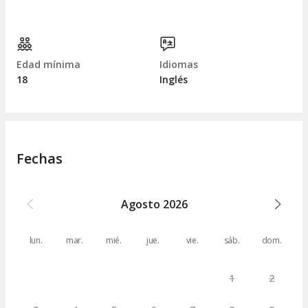
Edad mínima
Idiomas
18
Inglés
Fechas
Agosto
2026
lun.
mar.
mié.
jue.
vie.
sáb.
dom.
1
2