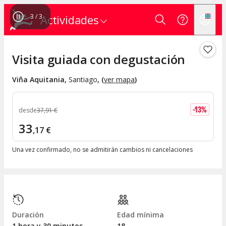
1
/
3
Actividades
Visita guiada con degustación
Viña Aquitania
,
Santiago
, (
ver mapa
)
-
13
%
desde
37
,
91
€
33
,
17
€
Una vez confirmado, no se admitirán cambios ni cancelaciones
Duración
Edad mínima
1 hora y 30 minutos
18