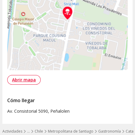
Abrir mapa
Cómo llegar
Av. Consistorial 5090, Peñalolen
Actividades
…
Chile
Metropolitana de Santiago
Gastronomía
Catas
Mostrar todos los niveles