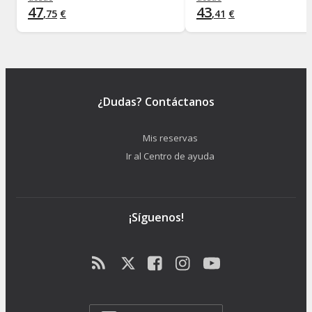
47
43
,
75
€
,
41
€
¿Dudas? Contáctanos
Mis reservas
Ir al Centro de ayuda
¡Síguenos!