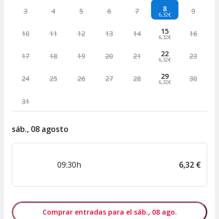
8
3
4
5
6
7
9
6,32€
15
10
11
12
13
14
16
6,32€
22
17
18
19
20
21
23
6,32€
29
24
25
26
27
28
30
6,32€
31
sáb., 08 agosto
09:30h
6
,
32
€
Comprar entradas para el sáb., 08 ago.