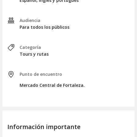
Español, inglés y portugués
mientras admiramos las obras de los talentosos artesanos
locales.
Audiencia
Por último, visitaremos el
Passeio Público de Fortaleza
, que
Para todos los públicos
ofrece vistas espectaculares al mar. Aquí se encuentra el
baobab centenario
, plantado por el
senador Pompeu
en
1910.
Categoría
Después de aproximadamente tres horas y media,
Tours y rutas
concluiremos nuestra visita guiada por Fortaleza. ¡Hasta una
próxima ocasión!
Punto de encuentro
Mercado Central de Fortaleza.
Información importante