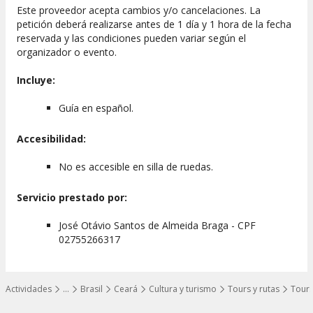
Este proveedor acepta cambios y/o cancelaciones. La
petición deberá realizarse antes de 1 día y 1 hora de la fecha
reservada y las condiciones pueden variar según el
organizador o evento.
Incluye:
Guía en español.
Accesibilidad:
No es accesible en silla de ruedas.
Servicio prestado por:
José Otávio Santos de Almeida Braga - CPF
02755266317
Actividades
…
Brasil
Ceará
Cultura y turismo
Tours y rutas
Tours
Mostrar todos los niveles