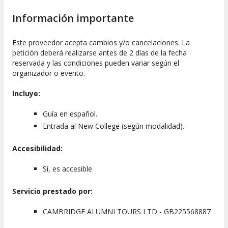
destacados de este colegio, que también aparece en las
Información importante
películas de
Harry Potter
.
Orden del itinerario
Este proveedor acepta cambios y/o cancelaciones. La
petición deberá realizarse antes de 2 días de la fecha
Ten en cuenta que, por motivos de logística,
el orden de las
reservada y las condiciones pueden variar según el
paradas podría variar
en el itinerario.
organizador o evento.
Tour privado por Oxford
Incluye:
Si lo prefieres, te ofrecemos la posibilidad de
reservar un tour privado por Oxford
, de modo que puedas
Guía en español.
disfrutar de esta experiencia en compañía de familia o
Entrada al New College (según modalidad).
amigos. Irás al ritmo que desees, con un guía exclusivo para
ti, en el horario que elijas.
Accesibilidad:
Sí, es accesible
Servicio prestado por:
CAMBRIDGE ALUMNI TOURS LTD - GB225568887