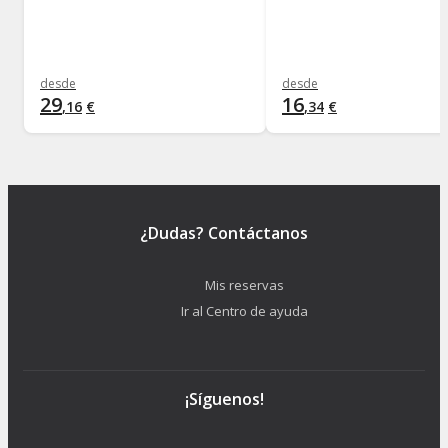
desde
desde
29
16
,
16
€
,
34
€
¿Dudas? Contáctanos
Mis reservas
Ir al Centro de ayuda
¡Síguenos!