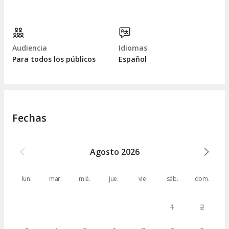
Audiencia
Idiomas
Para todos los públicos
Español
Fechas
Agosto
2026
lun.
mar.
mié.
jue.
vie.
sáb.
dom.
1
2