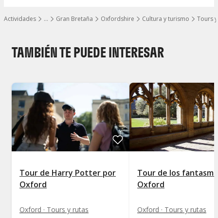
Actividades
…
Gran Bretaña
Oxfordshire
Cultura y turismo
Tours y
Mostrar todos los niveles
TAMBIÉN TE PUEDE INTERESAR
Tour de Harry Potter por
Tour de los fantasma
Oxford
Oxford
Oxford · Tours y rutas
Oxford · Tours y rutas