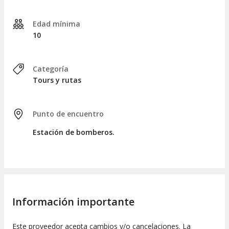
tranquilidad, antes de iniciar el camino de regreso al corazón
del pueblo.
Edad mínima
Después de tres horas inmersos en esta
visita guiada en
10
Salento
, cerraremos nuestra jornada de exploración
despidiéndonos muy cerca del punto de encuentro inicial.
Categoría
Tours y rutas
Punto de encuentro
Estación de bomberos.
Información importante
Este proveedor acepta cambios y/o cancelaciones. La