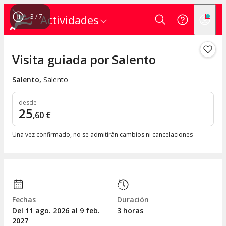
3
/
7
Actividades
Visita guiada por Salento
Salento
,
Salento
desde
25
,
60
€
Una vez confirmado, no se admitirán cambios ni cancelaciones
Fechas
Duración
Del 11
ago.
2026 al 9
feb.
3 horas
2027