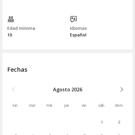
Edad mínima
Idiomas
10
Español
Fechas
Agosto
2026
lun.
mar.
mié.
jue.
vie.
sáb.
dom.
1
2