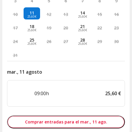
3
4
5
6
7
8
9
11
14
10
12
13
15
16
25,60€
25,60€
18
21
17
19
20
22
23
25,60€
25,60€
25
28
24
26
27
29
30
25,60€
25,60€
31
mar., 11 agosto
09:00h
25
,
60
€
Comprar entradas para el mar., 11 ago.