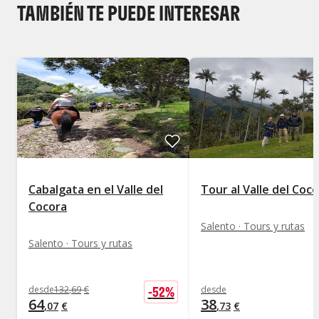
TAMBIÉN TE PUEDE INTERESAR
Cabalgata en el Valle del
Tour al Valle del Coc
Cocora
Salento · Tours y rutas
Salento · Tours y rutas
-
52
%
desde
132
,
69
€
desde
64
38
,
07
€
,
73
€