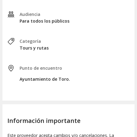
experto que compartirá información histórica y cultural en
cada parada.
Audiencia
Servicios incluidos:
Para todos los públicos
Guía profesional durante toda la visita.
Recorrido por los principales monumentos de Toro.
Categoría
Servicios no incluidos:
Tours y rutas
Bebidas y alimentos.
Entradas a otros monumentos no mencionados.
Punto de encuentro
Lugar de encuentro:
Ayuntamiento de Toro.
Nos reuniremos en la
Plaza Mayor
a la hora indicada. Es
recomendable llegar unos minutos antes para garantizar el
inicio puntual de la visita.
Información importante
Este proveedor acepta cambios y/o cancelaciones. La