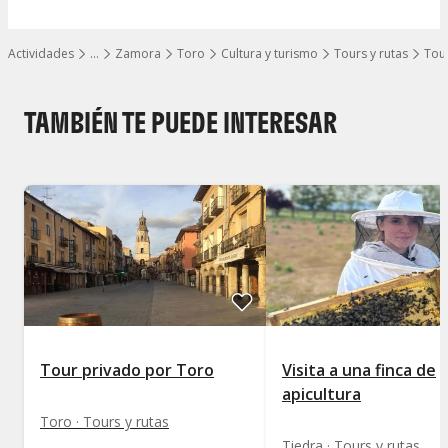
Actividades
…
Zamora
Toro
Cultura y turismo
Tours y rutas
Tour
Mostrar todos los niveles
TAMBIÉN TE PUEDE INTERESAR
Tour privado por Toro
Visita a una finca de
apicultura
Toro · Tours y rutas
Tiedra · Tours y rutas