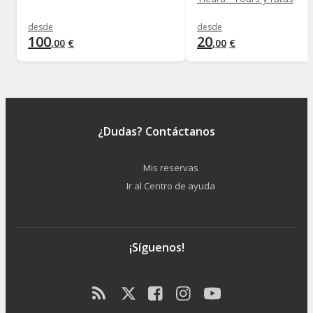
desde
desde
100
20
,
00
€
,
00
€
¿Dudas? Contáctanos
Mis reservas
Ir al Centro de ayuda
¡Síguenos!