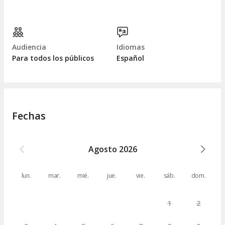
Audiencia
Idiomas
Para todos los públicos
Español
Fechas
Agosto
2026
lun.
mar.
mié.
jue.
vie.
sáb.
dom.
1
2