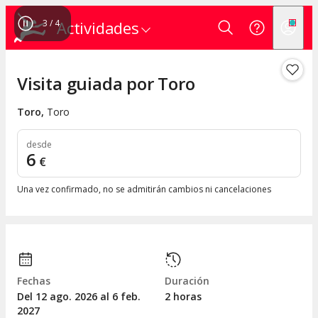
3
/
4
Actividades
Visita guiada por Toro
Toro
,
Toro
desde
6
€
Una vez confirmado, no se admitirán cambios ni cancelaciones
Fechas
Duración
Del 12
ago.
2026 al 6
feb.
2 horas
2027