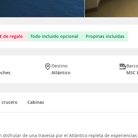
€
de regalo
Todo incluido opcional
Propinas incluidas
Destino
Barc
oches
Atlántico
MSC P
l crucero
Cabinas
án disfrutar de una travesía por el Atlántico repleta de experien