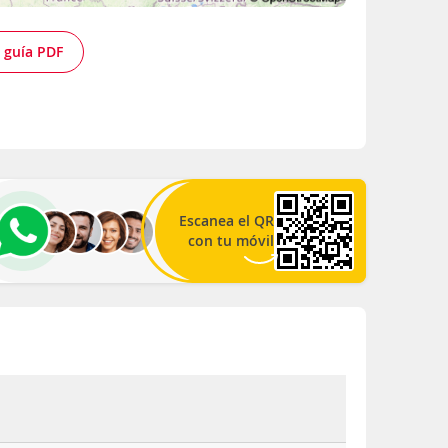
 guía PDF
Escanea el QR
con tu móvil