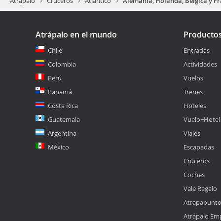
Atrapalo
Cruceros
Atlántico
Alemania, Holanda, Bélgica y Fr
Atrápalo en el mundo
Producto
Chile
Entradas
Colombia
Actividades
Perú
Vuelos
Panamá
Trenes
Costa Rica
Hoteles
Guatemala
Vuelo+Hotel
Argentina
Viajes
México
Escapadas
Cruceros
Coches
Vale Regalo
Atrapapunt
Atrápalo Em