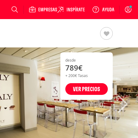
Login
desde
789€
+ 200€ Tasas
VER PRECIOS