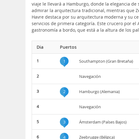
viaje le llevará a Hamburgo, donde la elegancia de
admirar la arquitectura tradicional, mientras que 
Havre destaca por su arquitectura moderna y su c
servicios de primera categoría. Este crucero por el
gastronomía a bordo, que está a la altura de los p
Dia
Puertos
1
1
Southampton (Gran Bretaña)
2
Navegación
3
2
Hamburgo (Alemania)
4
Navegación
5
3
Ámsterdam (Países Bajos)
6
4
Zeebrugge (Bélgica)