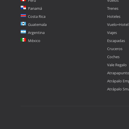
Perú
Vuelos
Panamá
Trenes
Costa Rica
Hoteles
Guatemala
Vuelo+Hotel
Argentina
Viajes
México
Escapadas
Cruceros
Coches
Vale Regalo
Atrapapunt
Atrápalo Em
Atrápalo Sm