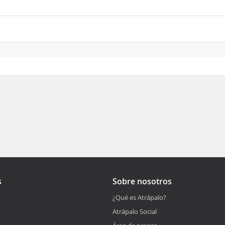
s
Sobre nosotros
¿Qué es Atrápalo?
Atrápalo Social