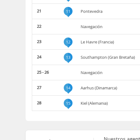
21
11
Pontevedra
22
Navegación
23
12
Le Havre (Francia)
24
13
Southampton (Gran Bretaña)
25 - 26
Navegación
27
14
Aarhus (Dinamarca)
28
15
Kiel (Alemania)
Nuestros agent