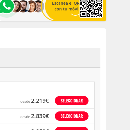
Escanea el QR
con tu móvil
2.219€
SELECCIONAR
desde
2.839€
SELECCIONAR
desde