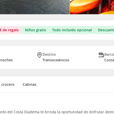
€
de regalo
Niños gratis
Todo incluido opcional
Descuent
Destino
Barc
7 noches
Transoceánicos
Cost
l crucero
Cabinas
ordo del Costa Diadema te brinda la oportunidad de disfrutar dest