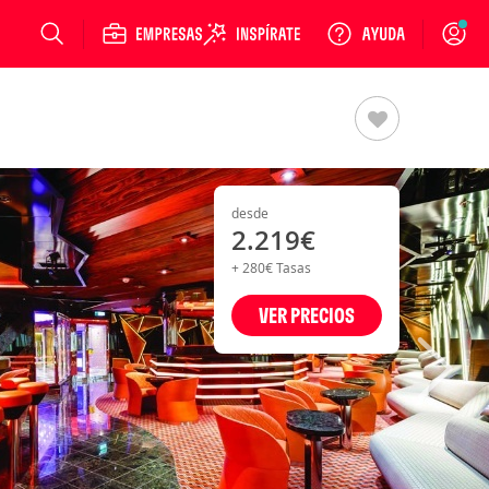
Login
desde
2.219€
+ 280€ Tasas
VER PRECIOS