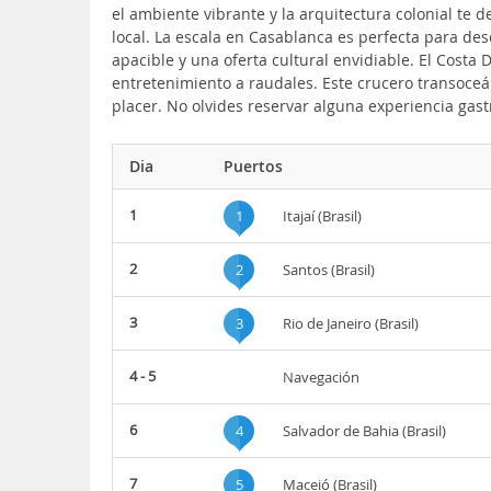
el ambiente vibrante y la arquitectura colonial te 
local. La escala en Casablanca es perfecta para des
apacible y una oferta cultural envidiable. El Costa
entretenimiento a raudales. Este crucero transoceá
placer. No olvides reservar alguna experiencia ga
Dia
Puertos
1
1
Itajaí (Brasil)
2
2
Santos (Brasil)
3
3
Rio de Janeiro (Brasil)
4 - 5
Navegación
6
4
Salvador de Bahia (Brasil)
7
5
Maceió (Brasil)