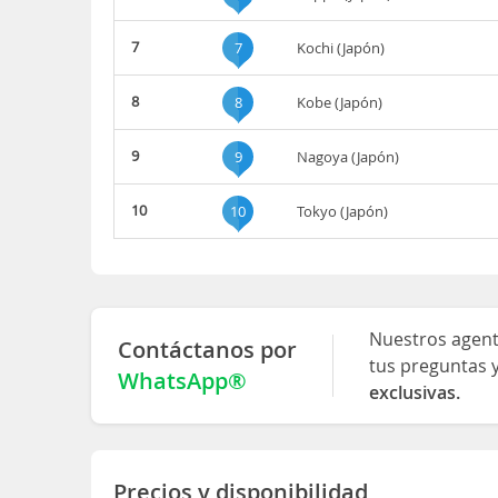
7
7
Kochi (Japón)
8
8
Kobe (Japón)
9
9
Nagoya (Japón)
10
10
Tokyo (Japón)
Nuestros agent
Contáctanos por
tus preguntas 
WhatsApp®
exclusivas.
Precios y disponibilidad