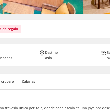
€
de regalo
Destino
B
9 noches
Asia
N
l crucero
Cabinas
 travesía única por Asia, donde cada escala es una joya por descu