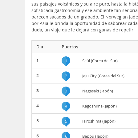
sus paisajes volcánicos y su aire puro, hasta la h
sofisticada gastronomía y ese ambiente tan señorial
parecen sacados de un grabado. El Norwegian Jade, 
por Asia le brinda la oportunidad de saborear cada 
duda, un viaje que le dejará con ganas de repetir.
Dia
Puertos
1
1
Seúl (Corea del Sur)
2
2
Jeju City (Corea del Sur)
3
3
Nagasaki (Japón)
4
4
Kagoshima (Japón)
5
5
Hiroshima (Japón)
6
6
Beppu (Japón)