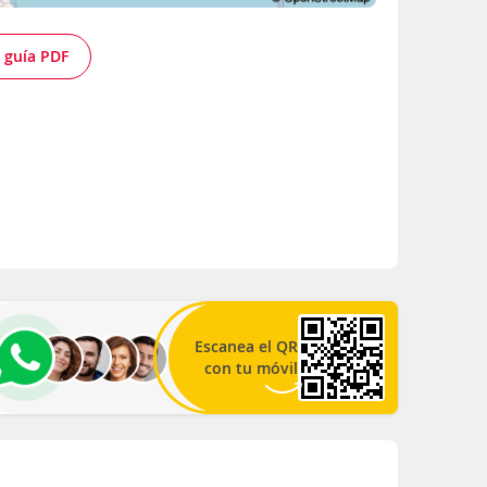
 guía PDF
Escanea el QR
con tu móvil