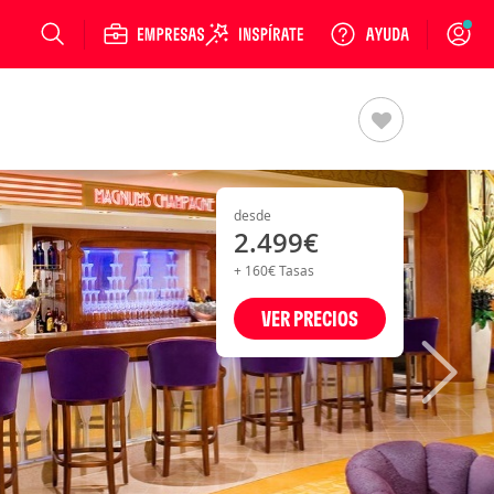
Login
desde
2.499€
+ 160€ Tasas
VER PRECIOS