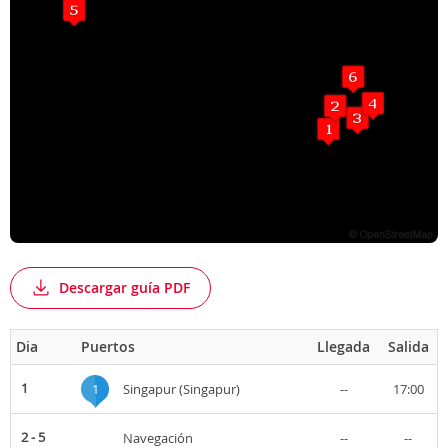
Descargar guía PDF
Dia
Puertos
Llegada
Salida
1
1
Singapur (Singapur)
--
17:00
2 - 5
Navegación
--
--