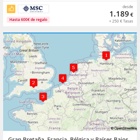
desde
1.189
€
Hasta
600
€
de regalo
+
250
€
Tasas
Gran Bretaña, Francia, Bélgica y Países Bajos