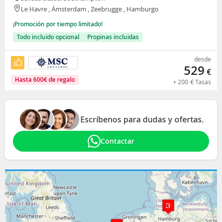
Le Havre , Ámsterdam , Zeebrugge , Hamburgo
¡Promoción por tiempo limitado!
Todo incluido opcional
Propinas incluidas
desde
529
€
Hasta
600
€
de regalo
+
200
€
Tasas
Escríbenos para dudas y ofertas.
Contactar