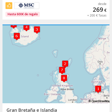
desde
269
€
Hasta
600
€
de regalo
+
200
€
Tasas
Gran Bretaña e Islandia