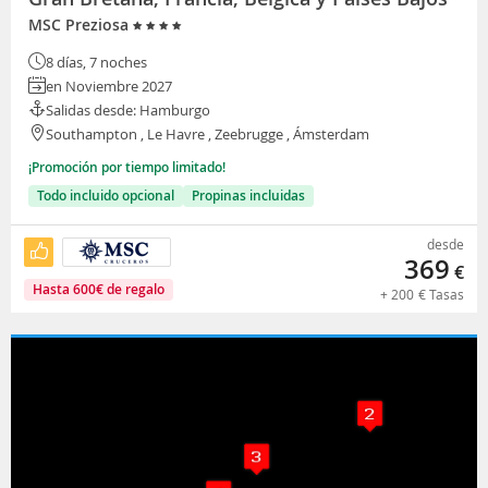
MSC Preziosa
8 días, 7 noches
en Noviembre 2027
Salidas desde: Hamburgo
Southampton , Le Havre , Zeebrugge , Ámsterdam
¡Promoción por tiempo limitado!
Todo incluido opcional
Propinas incluidas
desde
369
€
Hasta
600
€
de regalo
+
200
€
Tasas