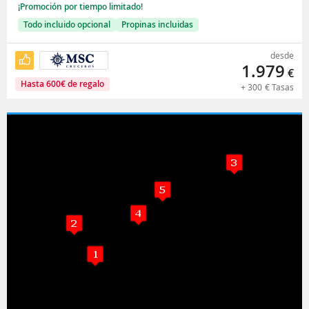
¡Promoción por tiempo limitado!
Todo incluido opcional
Propinas incluidas
desde
1.979
€
Hasta
600
€
de regalo
+
300
€
Tasas