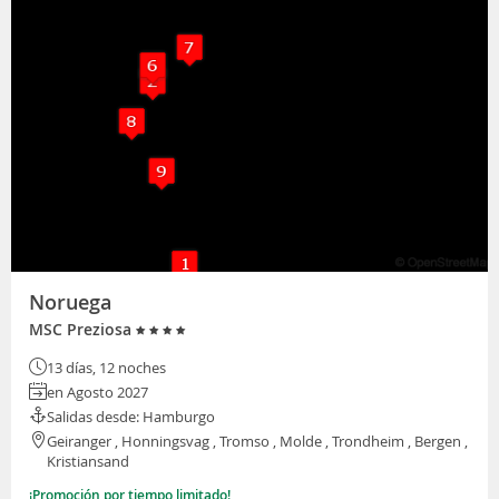
Noruega
MSC Preziosa
13 días, 12 noches
en Agosto 2027
Salidas desde: Hamburgo
Geiranger , Honningsvag , Tromso , Molde , Trondheim , Bergen ,
Kristiansand
¡Promoción por tiempo limitado!