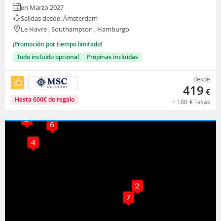
en Marzo 2027
Salidas desde: Ámsterdam
Le Havre , Southampton , Hamburgo
¡Promoción por tiempo limitado!
Todo incluido opcional
Propinas incluidas
desde
419
€
Hasta
600
€
de regalo
+
180
€
Tasas