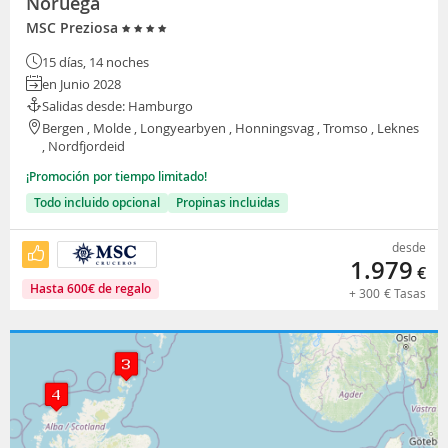
Noruega
MSC Preziosa
15 días, 14 noches
en Junio 2028
Salidas desde: Hamburgo
Bergen , Molde , Longyearbyen , Honningsvag , Tromso , Leknes
, Nordfjordeid
¡Promoción por tiempo limitado!
Todo incluido opcional
Propinas incluidas
desde
1.979
€
Hasta
600
€
de regalo
+
300
€
Tasas