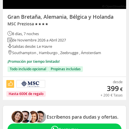
Gran Bretaña, Alemania, Bélgica y Holanda
MSC Preziosa
8 días, 7 noches
de Noviembre 2026 a Abril 2027
Salidas desde: Le Havre
Southampton , Hamburgo , Zeebrugge , Ámsterdam
¡Promoción por tiempo limitado!
Todo incluido opcional
Propinas incluidas
desde
399
€
Hasta
600
€
de regalo
+
200
€
Tasas
Escríbenos para dudas y ofertas.