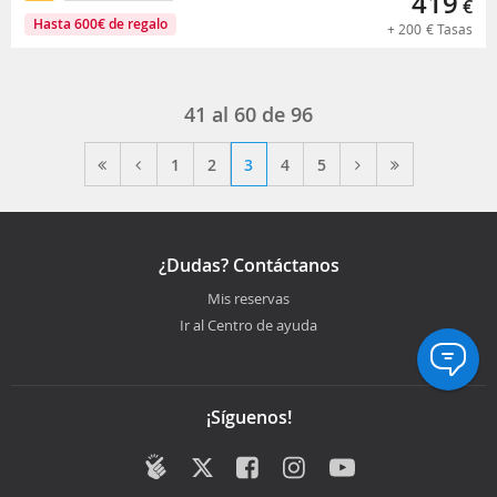
419
€
Hasta
600
€
de regalo
+
200
€
Tasas
41 al 60 de 96
1
2
3
4
5
¿Dudas? Contáctanos
Mis reservas
Ir al Centro de ayuda
¡Síguenos!