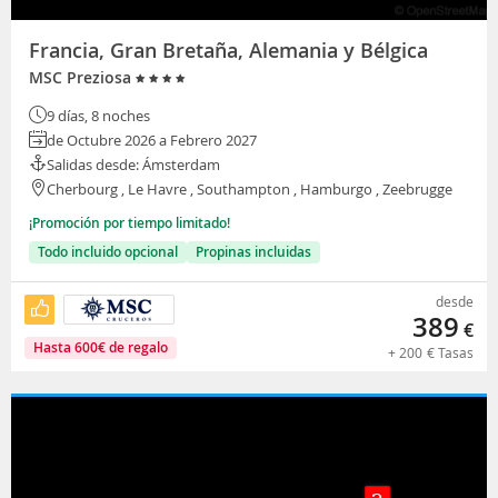
Francia, Gran Bretaña, Alemania y Bélgica
MSC Preziosa
9 días, 8 noches
de Octubre 2026 a Febrero 2027
Salidas desde: Ámsterdam
Cherbourg , Le Havre , Southampton , Hamburgo , Zeebrugge
¡Promoción por tiempo limitado!
Todo incluido opcional
Propinas incluidas
desde
389
€
Hasta
600
€
de regalo
+
200
€
Tasas