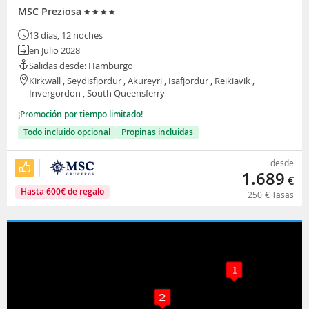
MSC Preziosa
13 días, 12 noches
en Julio 2028
Salidas desde: Hamburgo
Kirkwall , Seydisfjordur , Akureyri , Isafjordur , Reikiavik ,
Invergordon , South Queensferry
¡Promoción por tiempo limitado!
Todo incluido opcional
Propinas incluidas
desde
1.689
€
Hasta
600
€
de regalo
+
250
€
Tasas