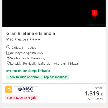
Gran Bretaña e Islandia
MSC Preziosa
12 días, 11 noches
de Mayo a Agosto 2027
Salidas desde: Hamburgo
Lerwick , Reikiavik , Isafjordur , Akureyri , Kirkwall
¡Promoción por tiempo limitado!
Todo incluido opcional
Propinas incluidas
desde
1.319
€
Hasta
600
€
de regalo
+
250
€
Tasas