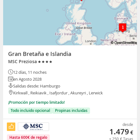
Gran Bretaña e Islandia
MSC Preziosa
12 días, 11 noches
en Agosto 2028
Salidas desde: Hamburgo
Kirkwall , Reikiavik , Isafjordur , Akureyri , Lerwick
¡Promoción por tiempo limitado!
Todo incluido opcional
Propinas incluidas
desde
1.479
€
Hasta
600
€
de regalo
+
250
€
Tasas