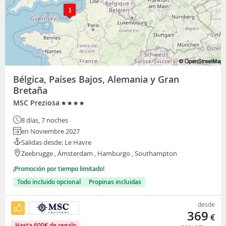
Bélgica, Países Bajos, Alemania y Gran
Bretaña
MSC Preziosa
8 días, 7 noches
en Noviembre 2027
Salidas desde: Le Havre
Zeebrugge , Ámsterdam , Hamburgo , Southampton
¡Promoción por tiempo limitado!
Todo incluido opcional
Propinas incluidas
desde
369
€
Hasta
600
€
de regalo