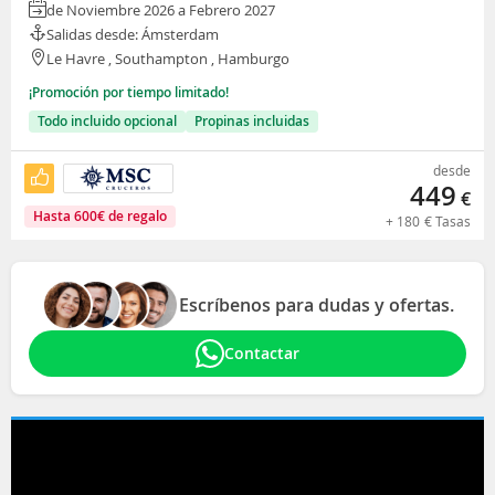
de Noviembre 2026 a Febrero 2027
Salidas desde: Ámsterdam
Le Havre , Southampton , Hamburgo
¡Promoción por tiempo limitado!
Todo incluido opcional
Propinas incluidas
desde
449
€
Hasta
600
€
de regalo
+
180
€
Tasas
Escríbenos para dudas y ofertas.
Contactar