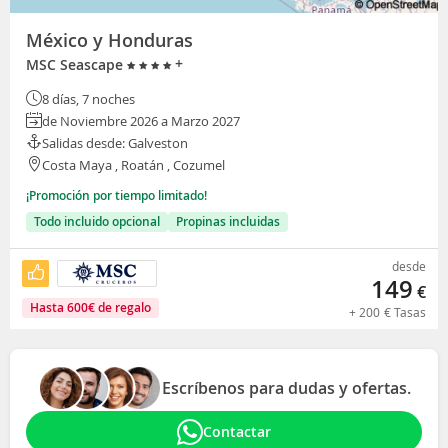
México y Honduras
+
MSC Seascape
8 días, 7 noches
de Noviembre 2026 a Marzo 2027
Salidas desde: Galveston
Costa Maya , Roatán , Cozumel
¡Promoción por tiempo limitado!
Todo incluido opcional
Propinas incluidas
desde
149
€
Hasta
600
€
de regalo
+
200
€
Tasas
Escríbenos para dudas y ofertas.
Contactar