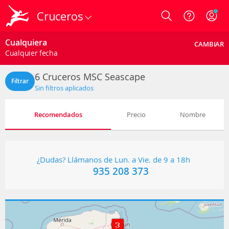
Cruceros
Login
Cualquiera
CAMBIAR
Cualquier fecha
6
Cruceros MSC Seascape
Filtrar
Sin filtros aplicados
Recomendados
Precio
Nombre
¿Dudas? Llámanos de Lun. a Vie. de 9 a 18h
935 208 373