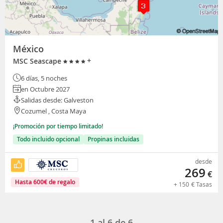
México
+
MSC Seascape
6 días, 5 noches
en Octubre 2027
Salidas desde: Galveston
Cozumel , Costa Maya
¡Promoción por tiempo limitado!
Todo incluido opcional
Propinas incluidas
desde
269
€
Hasta
600
€
de regalo
+
150
€
Tasas
1 al 6 de 6