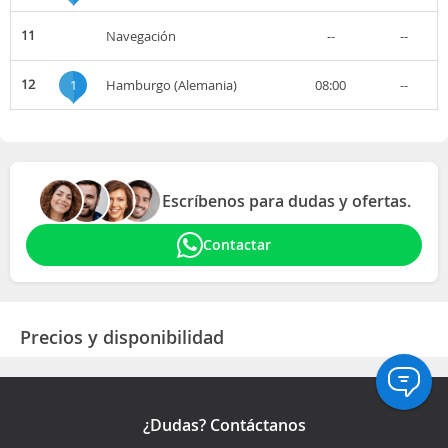
11
Navegación
--
--
12
1
Hamburgo (Alemania)
08:00
--
Escríbenos para dudas y ofertas.
Contactar
Precios y disponibilidad
¿Dudas? Contáctanos