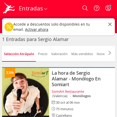
Entradas
Login
Sergio Alamar
CAMBIAR
Accede a descuentos solo disponibles en tu
Cualquier tipo
Cualquier fecha
email.
Activar ahora
1 Entradas para Sergio Alamar
Selección Atrápalo
Precio
Valoración
Más vendidos
Novedad
F
33%
La hora de Sergio
Alamar - Monólogo En
Somiart
SomiArt Restaurante
(Valencia)
Monólogos
30 oct al 06 nov
75 minutos
Castellano