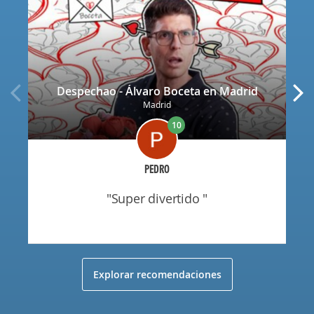
Despechao - Álvaro Boceta en Madrid
Madrid
10
PEDRO
"super divertido "
Explorar recomendaciones