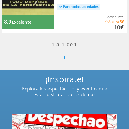
Para todas las edades
15€
desde
8.9
Excelente
Ahorra
5€
10€
1
al
1
de
1
1
¡Inspírate!
Explora los espectáculos y eventos que
están disfrutando los demás