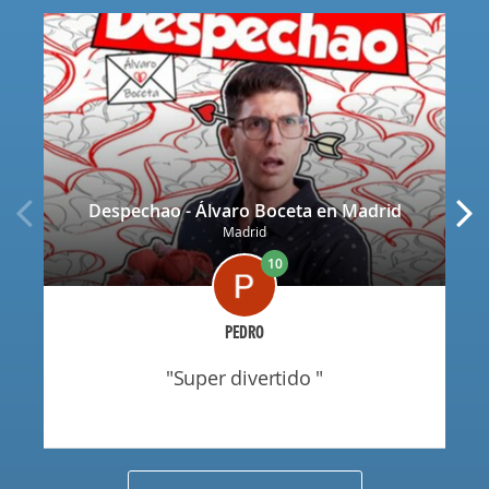
Despechao - Álvaro Boceta en Madrid
Madrid
10
PEDRO
"super divertido "