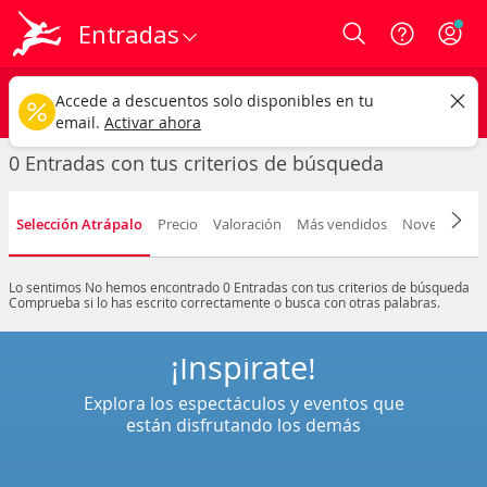
Entradas
Login
Cualquier tipo
Cualquier fecha
CAMBIAR
Accede a descuentos solo disponibles en tu
email.
Activar ahora
0 Entradas con tus criterios de búsqueda
Selección Atrápalo
Precio
Valoración
Más vendidos
Novedad
F
Lo sentimos
No hemos encontrado 0 Entradas con tus criterios de búsqueda
Comprueba si lo has escrito correctamente o busca con otras palabras.
¡Inspírate!
Explora los espectáculos y eventos que
están disfrutando los demás