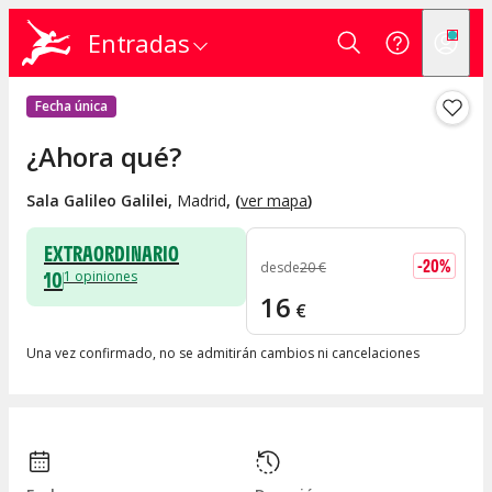
Entradas
Fecha única
¿Ahora qué?
Sala Galileo Galilei
,
Madrid
, (
ver mapa
)
EXTRAORDINARIO
-
20
%
desde
20
€
10
1
opiniones
16
€
Una vez confirmado, no se admitirán cambios ni cancelaciones