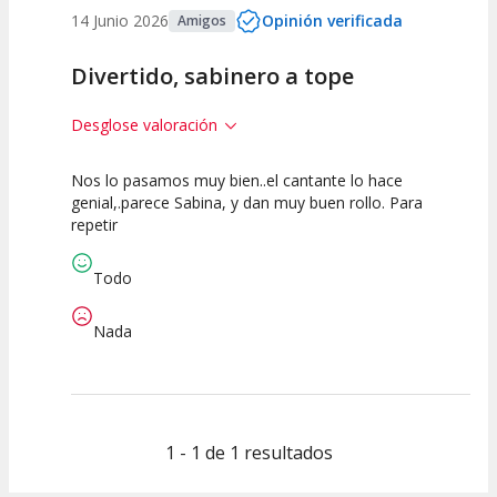
14 Junio 2026
Opinión verificada
Amigos
Divertido, sabinero a tope
Desglose valoración
Nos lo pasamos muy bien..el cantante lo hace
10
10
10
genial,.parece Sabina, y dan muy buen rollo. Para
repetir
Calidad del
Puesta en
Interpretación
Espectáculo
Escena
artística
Todo
Nada
1 - 1 de 1 resultados