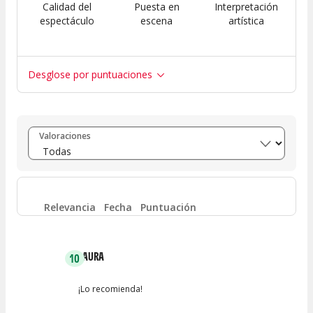
Calidad del
Puesta en
Interpretación
espectáculo
escena
artística
Desglose por puntuaciones
Entre 8 y 10
(
1
)
Valoraciones
Entre 6 y 8
(
0
)
Entre 4 y 6
(
0
)
Relevancia
Fecha
Puntuación
Entre 2 y 4
(
0
)
LAURA
10
Entre 0 y 2
(
0
)
¡Lo recomienda!