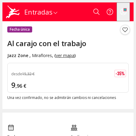
Entradas
Fecha única
Al carajo con el trabajo
Jazz Zone
,
Miraflores
, (
ver mapa
)
-
35
%
desde
15
,
32
€
9
,
96
€
Una vez confirmado, no se admitirán cambios ni cancelaciones