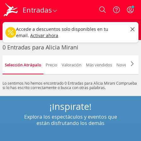
Entradas
Login
Alicia Mirani
CAMBIAR
Accede a descuentos solo disponibles en tu
Cualquier tipo
Cualquier fecha
email.
Activar ahora
0 Entradas para Alicia Mirani
Selección Atrápalo
Precio
Valoración
Más vendidos
Novedad
F
Lo sentimos
No hemos encontrado 0 Entradas para Alicia Mirani
Comprueba
si lo has escrito correctamente o busca con otras palabras.
¡Inspírate!
Explora los espectáculos y eventos que
están disfrutando los demás