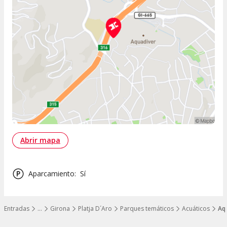
Abrir mapa
Aparcamiento
:
Sí
Entradas
…
Girona
Platja D´Aro
Parques temáticos
Acuáticos
Aq
Mostrar todos los niveles