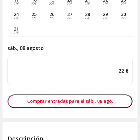
22€
22€
22€
22€
22€
22€
22€
24
25
26
27
28
29
30
22€
22€
22€
22€
22€
22€
22€
31
22€
sáb., 08 agosto
22
€
Comprar entradas para el sáb., 08 ago.
Descripción