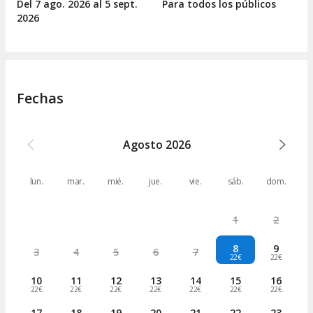
Del 7
ago.
2026 al 5
sept.
Para todos los públicos
2026
Fechas
Agosto
2026
lun.
mar.
mié.
jue.
vie.
sáb.
dom.
1
2
8
9
3
4
5
6
7
22€
22€
10
11
12
13
14
15
16
22€
22€
22€
22€
22€
22€
22€
17
18
19
20
21
22
23