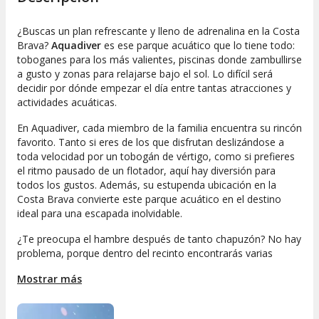
¿Buscas un plan refrescante y lleno de adrenalina en la Costa
Brava?
Aquadiver
es ese parque acuático que lo tiene todo:
toboganes para los más valientes, piscinas donde zambullirse
a gusto y zonas para relajarse bajo el sol. Lo difícil será
decidir por dónde empezar el día entre tantas atracciones y
actividades acuáticas.
En Aquadiver, cada miembro de la familia encuentra su rincón
favorito. Tanto si eres de los que disfrutan deslizándose a
toda velocidad por un tobogán de vértigo, como si prefieres
el ritmo pausado de un flotador, aquí hay diversión para
todos los gustos. Además, su estupenda ubicación en la
Costa Brava convierte este parque acuático en el destino
ideal para una escapada inolvidable.
¿Te preocupa el hambre después de tanto chapuzón? No hay
problema, porque dentro del recinto encontrarás varias
opciones para comer y reponer energías sin perder ni un
Mostrar más
minuto de diversión. Así, solo tendrás que preocuparte de
meter el bañador y la crema solar en la mochila... ¡y dejarte
llevar por la alegría del agua!