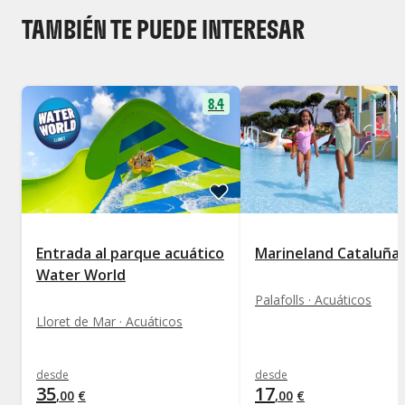
TAMBIÉN TE PUEDE INTERESAR
8.4
Entrada al parque acuático
Marineland Cataluña
Water World
Palafolls · Acuáticos
Lloret de Mar · Acuáticos
desde
desde
35
17
,
00
€
,
00
€