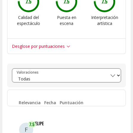
7.5
7.5
7.5
Calidad del
Puesta en
Interpretación
espectáculo
escena
artística
Desglose por puntuaciones
Entre 8 y 10
(
0
)
Valoraciones
Entre 6 y 8
(
1
)
Entre 4 y 6
(
0
)
Relevancia
Fecha
Puntuación
Entre 2 y 4
(
0
)
FELIPE
7.5
F
Entre 0 y 2
(
0
)