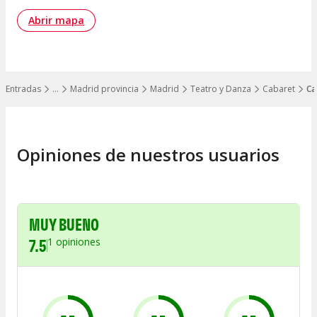
Abrir mapa
Entradas
…
Madrid provincia
Madrid
Teatro y Danza
Cabaret
Ca
Mostrar todos los niveles
Opiniones de nuestros usuarios
MUY BUENO
7.5
1
opiniones