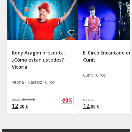
Rody Aragón presenta:
El Circo Encantado en
¿Cómo estan ustedes? -
Cunit
Vitoria
Cunit · Circo
Vitoria - Gasteiz · Circo
-
20
%
desde
15
,
00
€
desde
12
12
,
00
€
,
00
€