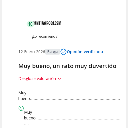
SANTIAGROBLESM
10
¡Lo recomienda!
12 Enero 2026
Opinión verificada
Pareja
Muy bueno, un rato muy duvertido
Desglose valoración
Muy
10
10
10
bueno.........................................................................................................
Calidad del
Puesta en
Interpretación
Espectáculo
Escena
artística
Muy
bueno...................................................................................................
......