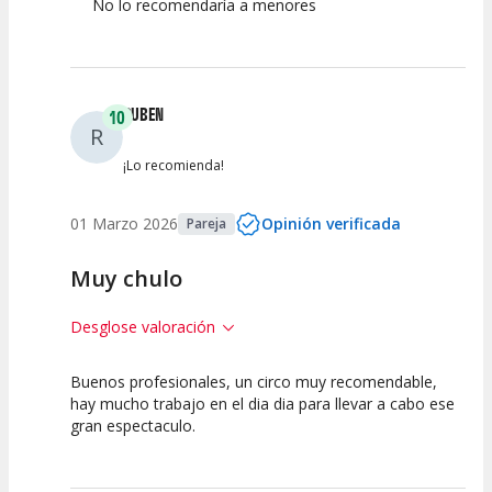
No lo recomendaría a menores
RUBEN
10
R
¡Lo recomienda!
01 Marzo 2026
Opinión verificada
Pareja
Muy chulo
Desglose valoración
Buenos profesionales, un circo muy recomendable,
10
10
10
hay mucho trabajo en el dia dia para llevar a cabo ese
gran espectaculo.
Calidad del
Puesta en
Interpretación
Espectáculo
Escena
artística