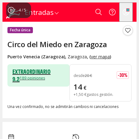
4
/
5
Entradas
Fecha única
Circo del Miedo en Zaragoza
Puerto Venecia (Zaragoza)
,
Zaragoza
, (
ver mapa
)
EXTRAORDINARIO
-
30
%
desde
20
€
9.2
189
opiniones
14
€
+
1
,
50
€
gastos gestión
Una vez confirmado, no se admitirán cambios ni cancelaciones