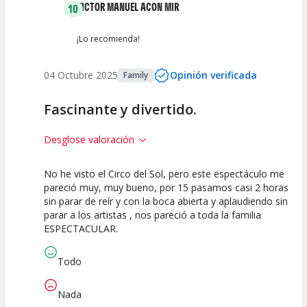
VICTOR MANUEL ACON MIR
10
¡Lo recomienda!
04 Octubre 2025
Opinión verificada
Family
Fascinante y divertido.
Desglose valoración
No he visto el Circo del Sol, pero este espectáculo me
10
10
10
pareció muy, muy bueno, por 15 pasamos casi 2 horas
sin parar de reír y con la boca abierta y aplaudiendo sin
Calidad del
Puesta en
Interpretación
parar a los artistas , nos pareció a toda la familia
Espectáculo
Escena
artística
ESPECTACULAR.
Todo
Nada