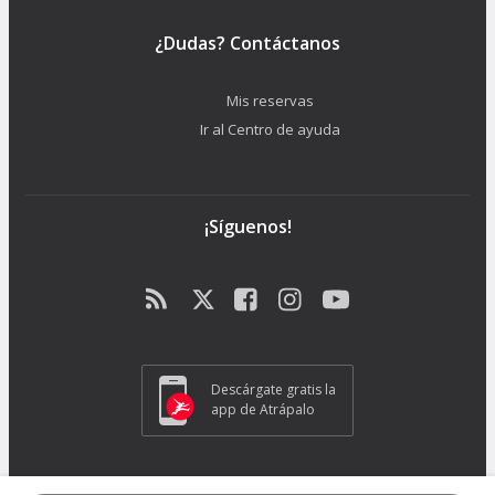
¿Dudas? Contáctanos
Mis reservas
Ir al Centro de ayuda
¡Síguenos!
Descárgate gratis la
app de Atrápalo
ATRAPALO S.L. - Carrer de Pere IV 105-109 - 08018 Barcelona (España) -