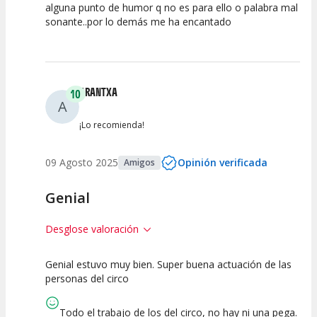
alguna punto de humor q no es para ello o palabra mal
Espectáculo
Escena
artística
sonante..por lo demás me ha encantado
ARANTXA
10
A
¡Lo recomienda!
09 Agosto 2025
Opinión verificada
Amigos
Genial
Desglose valoración
Genial estuvo muy bien. Super buena actuación de las
10
10
10
personas del circo
Calidad del
Puesta en
Interpretación
Espectáculo
Escena
artística
Todo el trabajo de los del circo, no hay ni una pega.