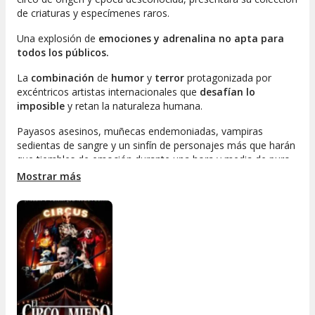
de criaturas y especímenes raros.
Una explosión de
emociones y adrenalina no apta para
todos los públicos.
La
combinación
de
humor
y
terror
protagonizada por
excéntricos artistas internacionales que
desafían lo
imposible
y retan la naturaleza humana.
Payasos asesinos, muñecas endemoniadas, vampiras
sedientas de sangre y un sinfín de personajes más que harán
que tiembles de emoción durante una hora y media de puro
espectáculo.
Mostrar más
Bajo la
Gran carpa Blanca Maldita
, una de las instalaciones
más cómodas de Europa,
totalmente climatizada
y con
una visibilidad única para que puedas disfrutar desde
cualquier ángulo.