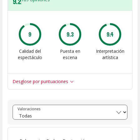
9.2
9
9.3
9.4
Calidad del
Puesta en
Interpretación
espectáculo
escena
artística
Desglose por puntuaciones
Entre 8 y 10
(
159
)
Valoraciones
Entre 6 y 8
(
19
)
Entre 4 y 6
(
7
)