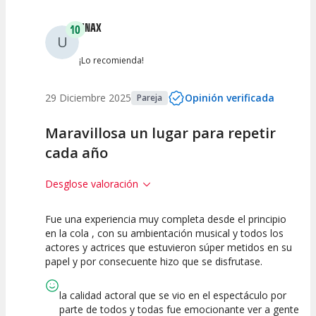
UNAX
10
U
¡Lo recomienda!
29 Diciembre 2025
Opinión verificada
Pareja
Maravillosa un lugar para repetir
cada año
Desglose valoración
Fue una experiencia muy completa desde el principio
10
10
10
en la cola , con su ambientación musical y todos los
actores y actrices que estuvieron súper metidos en su
Calidad del
Puesta en
Interpretación
papel y por consecuente hizo que se disfrutase.
Espectáculo
Escena
artística
la calidad actoral que se vio en el espectáculo por
parte de todos y todas fue emocionante ver a gente