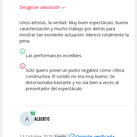
Desglose valoración
Unos artistas, la verdad. Muy buen espectáculo, buena
10
10
10
caracterización y mucho trabajo por detrás para
mostrar tan excelente actuación. Merece totalmente la
Calidad del
Puesta en
Interpretación
pena.
Espectáculo
Escena
artística
Las performances increíbles.
Solo quiero poner un punto negativo como crítica
constructiva. El sonido no era muy bueno. Se
distorsionaba bastante y no oía bien a veces al
presentador del espectáculo
10
A
ALBERTO
13 Octubre 2025
Opinión verificada
Family