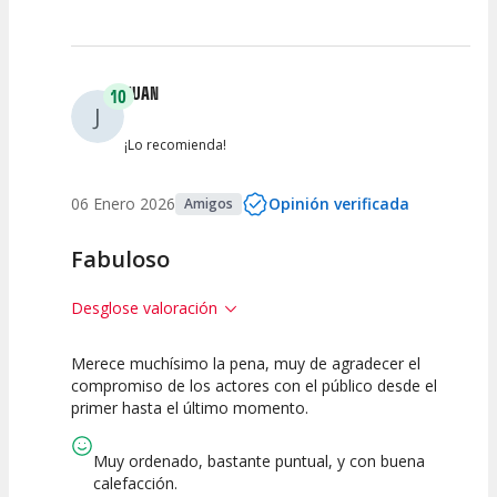
JUAN
10
J
¡Lo recomienda!
06 Enero 2026
Opinión verificada
Amigos
Fabuloso
Desglose valoración
Merece muchísimo la pena, muy de agradecer el
10
10
10
compromiso de los actores con el público desde el
primer hasta el último momento.
Calidad del
Puesta en
Interpretación
Espectáculo
Escena
artística
Muy ordenado, bastante puntual, y con buena
calefacción.