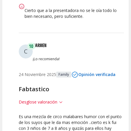
Cierto que a la presentadora no se le oía todo lo
bien necesario, pero suficiente.
CARMEN
10
C
¡Lo recomienda!
24 Noviembre 2025
Opinión verificada
Family
Fabtastico
Desglose valoración
Es una mezcla de circo malabares humor con el punto
10
10
10
de los suyos que le da mas emoción ..cierto es k fui
con 3 niños de 7 a 8 años y quizás para ellos hay
Calidad del
Puesta en
Interpretación