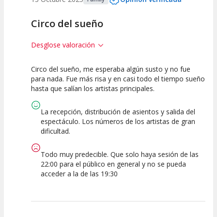
Circo del sueño
Desglose valoración
Circo del sueño, me esperaba algún susto y no fue
10
10
10
para nada. Fue más risa y en casi todo el tiempo sueño
hasta que salían los artistas principales.
Calidad del
Puesta en
Interpretación
Espectáculo
Escena
artística
La recepción, distribución de asientos y salida del
espectáculo. Los números de los artistas de gran
dificultad.
Todo muy predecible. Que solo haya sesión de las
22:00 para el público en general y no se pueda
acceder a la de las 19:30