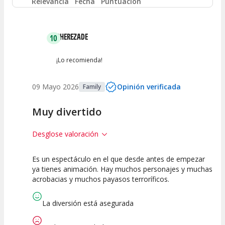
Relevancia
Fecha
Puntuación
Entre 2 y 4
(
2
)
SHEREZADE
10
Entre 0 y 2
(
2
)
¡Lo recomienda!
09 Mayo 2026
Opinión verificada
Family
Muy divertido
Desglose valoración
Es un espectáculo en el que desde antes de empezar
10
10
10
ya tienes animación. Hay muchos personajes y muchas
acrobacias y muchos payasos terroríficos.
Calidad del
Puesta en
Interpretación
Espectáculo
Escena
artística
La diversión está asegurada