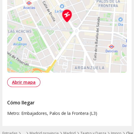
Abrir mapa
Cómo llegar
Metro: Embajadores, Palos de la Frontera (L3)
Entradas
…
Madrid provincia
Madrid
Teatro y Danza
Impro
Clue