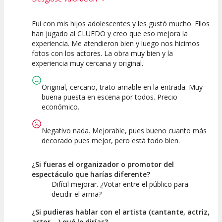
Fui con mis hijos adolescentes y les gustó mucho. Ellos
10
10
10
han jugado al CLUEDO y creo que eso mejora la
experiencia. Me atendieron bien y luego nos hicimos
Calidad del
Puesta en
Interpretación
fotos con los actores. La obra muy bien y la
Espectáculo
Escena
artística
experiencia muy cercana y original.
Original, cercano, trato amable en la entrada. Muy
buena puesta en escena por todos. Precio
económico.
Negativo nada. Mejorable, pues bueno cuanto más
decorado pues mejor, pero está todo bien.
¿Si fueras el organizador o promotor del
espectáculo que harías diferente?
Difícil mejorar. ¿Votar entre el público para
decidir el arma?
¿Si pudieras hablar con el artista (cantante, actriz,
actor,...) qué le dirías?