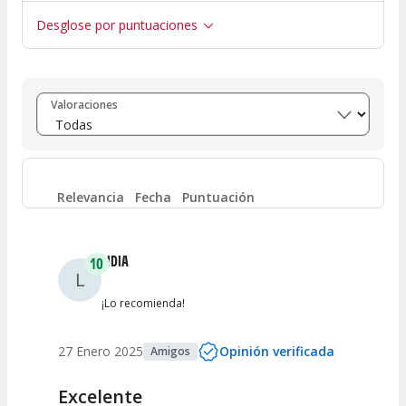
Desglose por puntuaciones
Entre 8 y 10
(
259
)
Valoraciones
Entre 6 y 8
(
5
)
Entre 4 y 6
(
1
)
Relevancia
Fecha
Puntuación
Entre 2 y 4
(
1
)
LIDIA
10
L
Entre 0 y 2
(
3
)
¡Lo recomienda!
27 Enero 2025
Opinión verificada
Amigos
Excelente