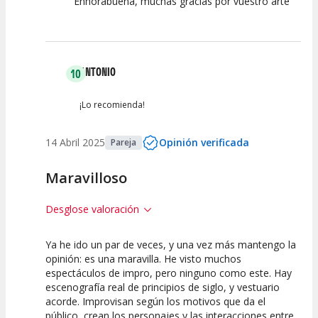
Enhorabuena, muchas gracias por vuestro arte
ANTONIO
10
¡Lo recomienda!
14 Abril 2025
Opinión verificada
Pareja
Maravilloso
Desglose valoración
Ya he ido un par de veces, y una vez más mantengo la
10
10
10
opinión: es una maravilla. He visto muchos
espectáculos de impro, pero ninguno como este. Hay
Calidad del
Puesta en
Interpretación
escenografía real de principios de siglo, y vestuario
Espectáculo
Escena
artística
acorde. Improvisan según los motivos que da el
público, crean los personajes y las interacciones entre