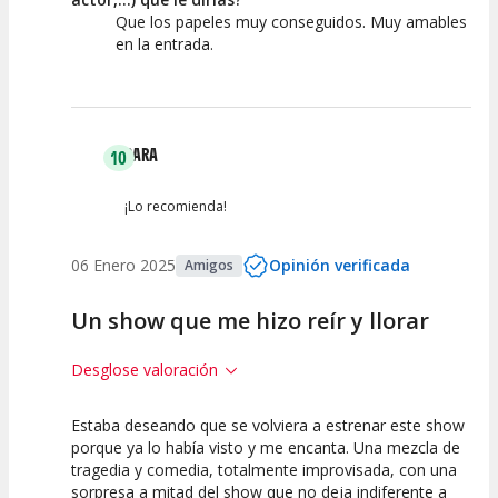
Que los papeles muy conseguidos. Muy amables
en la entrada.
SARA
10
¡Lo recomienda!
06 Enero 2025
Opinión verificada
Amigos
Un show que me hizo reír y llorar
Desglose valoración
Estaba deseando que se volviera a estrenar este show
10
10
10
porque ya lo había visto y me encanta. Una mezcla de
tragedia y comedia, totalmente improvisada, con una
Calidad del
Puesta en
Interpretación
sorpresa a mitad del show que no deja indiferente a
Espectáculo
Escena
artística