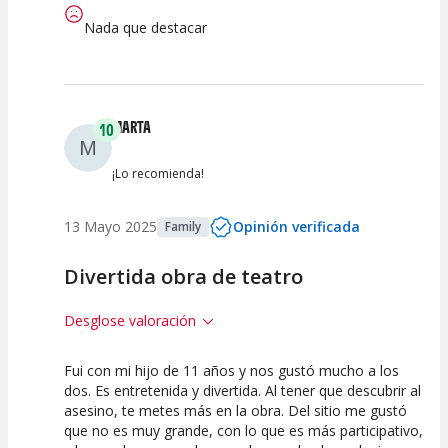
Nada que destacar
MARTA
10
M
¡Lo recomienda!
13 Mayo 2025
Opinión verificada
Family
Divertida obra de teatro
Desglose valoración
Fui con mi hijo de 11 años y nos gustó mucho a los
10
10
10
dos. Es entretenida y divertida. Al tener que descubrir al
asesino, te metes más en la obra. Del sitio me gustó
Calidad del
Puesta en
Interpretación
que no es muy grande, con lo que es más participativo,
Espectáculo
Escena
artística