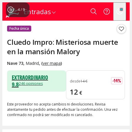
4
/
9
Entradas
Fecha única
Cluedo Impro: Misteriosa muerte
en la mansión Malory
Nave 73
,
Madrid
, (
ver mapa
)
EXTRAORDINARIO
-
14
%
desde
14
€
9.8
246
opiniones
12
€
Este proveedor no acepta cambios ni devoluciones. Revisa
atentamente tu pedido antes de efectuar la confirmación. Una vez
confirmado no podrá ser modificado ni cancelado.