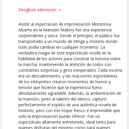
Desglose valoración
Asistir al espectáculo de improvisación Misteriosa
10
10
10
Muerte en la Mansión Mallory fue una experiencia
sorprendente y única. Desde el principio, el público fue
Calidad del
Puesta en
Interpretación
transportado a un mundo de intriga y misterio donde
Espectáculo
Escena
artística
todo podía cambiar en cualquier momento. La
verdadera magia de este espectáculo reside en la
habilidad de los actores para construir la historia sobre
la marcha, manteniendo la atención de todos con
constantes sorpresas y giros inesperados. Cada escena
era un descubrimiento, y las reacciones espontáneas
de los intérpretes crearon momentos de humor y
tensión que hicieron que la experiencia fuera
absolutamente agradable. Además, la ambientación de
la mansión, junto al talento del elenco, capturó
perfectamente el espíritu de una auténtica novela de
misterio, pero con ese toque fresco e imprevisible que
solo la improvisación puede ofrecer. Fue un
espectáculo altamente entretenido, ideal tanto para
quienes disfrutan del misterio como para quienes