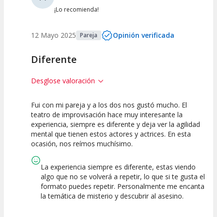
¡Lo recomienda!
12 Mayo 2025
Opinión verificada
Pareja
Diferente
Desglose valoración
Fui con mi pareja y a los dos nos gustó mucho. El
10
10
10
teatro de improvisación hace muy interesante la
experiencia, siempre es diferente y deja ver la agilidad
Calidad del
Puesta en
Interpretación
mental que tienen estos actores y actrices. En esta
Espectáculo
Escena
artística
ocasión, nos reímos muchísimo.
La experiencia siempre es diferente, estas viendo
algo que no se volverá a repetir, lo que si te gusta el
formato puedes repetir. Personalmente me encanta
la temática de misterio y descubrir al asesino.