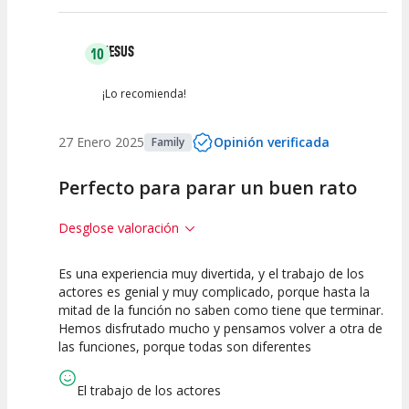
JESUS
10
¡Lo recomienda!
27 Enero 2025
Opinión verificada
Family
Perfecto para parar un buen rato
Desglose valoración
Es una experiencia muy divertida, y el trabajo de los
10
10
10
actores es genial y muy complicado, porque hasta la
mitad de la función no saben como tiene que terminar.
Calidad del
Puesta en
Interpretación
Hemos disfrutado mucho y pensamos volver a otra de
Espectáculo
Escena
artística
las funciones, porque todas son diferentes
El trabajo de los actores