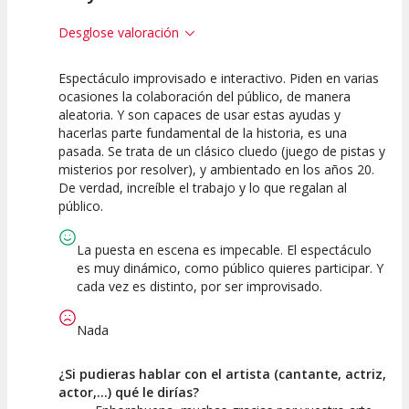
Desglose valoración
Espectáculo improvisado e interactivo. Piden en varias
10
10
10
ocasiones la colaboración del público, de manera
aleatoria. Y son capaces de usar estas ayudas y
Calidad del
Puesta en
Interpretación
hacerlas parte fundamental de la historia, es una
Espectáculo
Escena
artística
pasada. Se trata de un clásico cluedo (juego de pistas y
misterios por resolver), y ambientado en los años 20.
De verdad, increíble el trabajo y lo que regalan al
público.
La puesta en escena es impecable. El espectáculo
es muy dinámico, como público quieres participar. Y
cada vez es distinto, por ser improvisado.
Nada
¿Si pudieras hablar con el artista (cantante, actriz,
actor,...) qué le dirías?