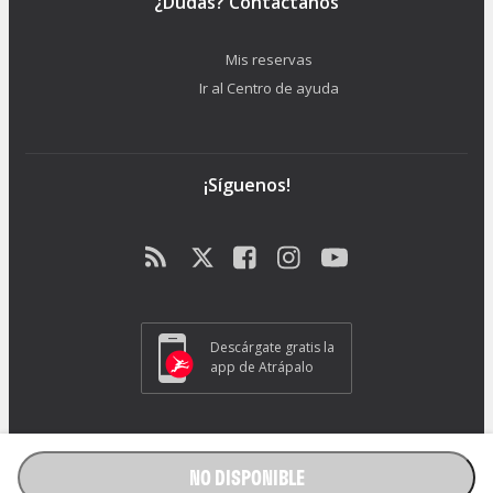
¿Dudas? Contáctanos
Mis reservas
Ir al Centro de ayuda
¡Síguenos!
Descárgate gratis la
app de Atrápalo
ATRAPALO S.L. - Carrer de Pere IV 105-109 - 08018 Barcelona (España) -
GC1018
NO DISPONIBLE