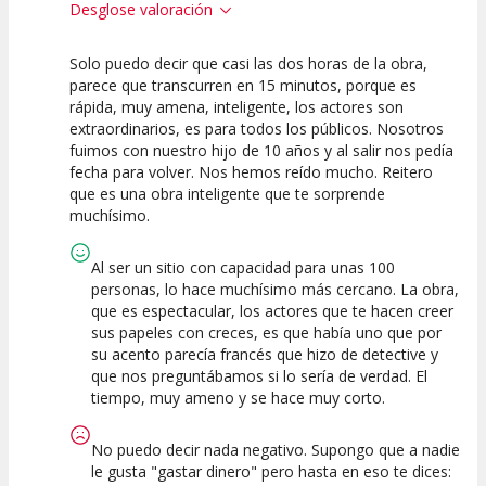
Desglose valoración
Solo puedo decir que casi las dos horas de la obra,
10
10
10
parece que transcurren en 15 minutos, porque es
rápida, muy amena, inteligente, los actores son
Calidad del
Puesta en
Interpretación
extraordinarios, es para todos los públicos. Nosotros
Espectáculo
Escena
artística
fuimos con nuestro hijo de 10 años y al salir nos pedía
fecha para volver. Nos hemos reído mucho. Reitero
que es una obra inteligente que te sorprende
muchísimo.
Al ser un sitio con capacidad para unas 100
personas, lo hace muchísimo más cercano. La obra,
que es espectacular, los actores que te hacen creer
sus papeles con creces, es que había uno que por
su acento parecía francés que hizo de detective y
que nos preguntábamos si lo sería de verdad. El
tiempo, muy ameno y se hace muy corto.
No puedo decir nada negativo. Supongo que a nadie
le gusta "gastar dinero" pero hasta en eso te dices: