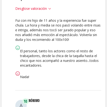
Desglose valoración
Fui con mi hijo de 11 años y la experiencia fue super
10
10
10
chula. La hora y media se nos pasó volando entre risas
e intriga, además nos tocó ser jurado popular y eso
Calidad del
Puesta en
Interpretación
nos añadió más emoción al espectáculo. Volvería sin
Espectáculo
Escena
artística
duda y los recomiendo al 100x100!
El personal, tanto los actores como el resto de
trabajadores, desde la chica de la taquilla hasta el
chico que nos acompañó a nuestro asiento...todos
encantadores.
Nada!
ANÓNIMO
10
A