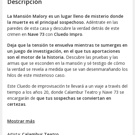
Descripción
de la mansión, junto al talento del elenco, capturó
perfectamente el espíritu de una auténtica novela de
La Mansión Malory es un lugar lleno de misterio donde
misterio, pero con ese toque fresco e imprevisible
la muerte es el principal sospechoso.
Adéntrate en las
que solo la improvisación puede ofrecer. Fue un
paredes de esta casa y descubre la verdad detrás de este
espectáculo altamente entretenido, ideal tanto para
crimen en
Nave 73
con
Cluedo Impro
.
quienes disfrutan del misterio como para quienes
buscan una buena dosis de risas y creatividad. Sin
Deja que la tensión te envuelva mientras te sumerges en
duda, recomendaría Misteriosa Muerte en la Mansión
un juego de investigación, en el que tus aportaciones
Mallory a cualquiera que quiera vivir algo diferente e
son el motor de la historia.
Descubre las pruebas y las
inolvidable.
armas que se esconden en la mansión y sé testigo de cómo
la verdad se revela a medida que se van desenmarañando los
hilos de este misterioso caso.
Este
Cluedo
de improvisación te llevará a un viaje a través del
tiempo a los años 20, donde Calambur Teatro y Nave 73 se
encargarán de
que tus sospechas se conviertan en
certezas
.
No pierdas la oportunidad de descubrir quién es el
asesino en esta experiencia única
Mostrar más
. Compra tu entrada y
comienza la aventura.
Artista:
Calambur Teatro