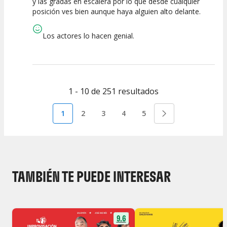
y las gradas en escalera por lo que desde cualquier
posición ves bien aunque haya alguien alto delante.
Los actores lo hacen genial.
1 - 10 de 251 resultados
1
2
3
4
5
TAMBIÉN TE PUEDE INTERESAR
9.6