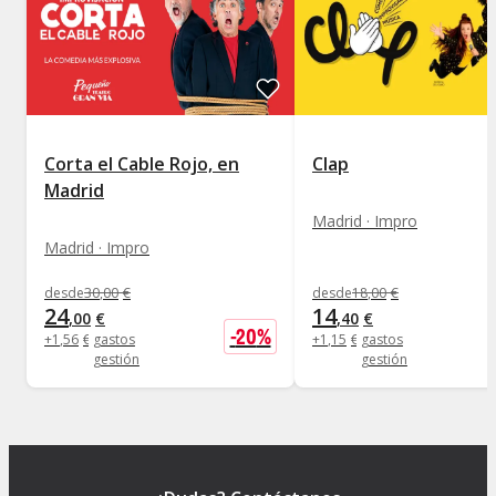
Corta el Cable Rojo, en
Clap
Madrid
Madrid · Impro
Madrid · Impro
desde
30
,
00
€
desde
18
,
00
€
24
14
,
00
€
,
40
€
-
20
%
+
1
,
56
€
gastos
+
1
,
15
€
gastos
gestión
gestión