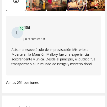
LIDIA
10
L
¡Lo recomienda!
Asistir al espectáculo de improvisación Misteriosa
Muerte en la Mansión Mallory fue una experiencia
sorprendente y única. Desde el principio, el público fue
transportado a un mundo de intriga y misterio donde
todo podía cambiar en cualquier momento. La
verdadera magia de este espectáculo reside en la
habilidad de los actores para construir la historia
Ver las 251 opiniones
sobre la marcha, manteniendo la atención de todos
con constantes sorpresas y giros inesperados. Cada
escena era un descubrimiento, y las reacciones
espontáneas de los intérpretes crearon momentos de
humor y tensión que hicieron que la experiencia fuera
absolutamente agradable. Además, la ambientación