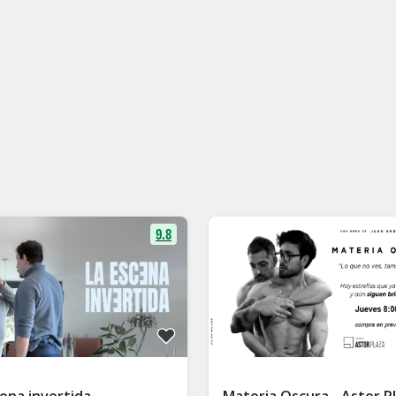
9.8
ena invertida
Materia Oscura - Astor P