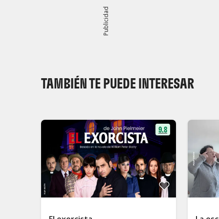
Publicidad
TAMBIÉN TE PUEDE INTERESAR
9.8
El exorcista
La esc