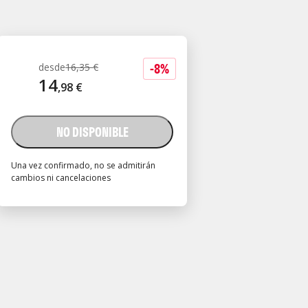
-
8
%
desde
16
,
35
€
14
,
98
€
NO DISPONIBLE
Una vez confirmado, no se admitirán
cambios ni cancelaciones