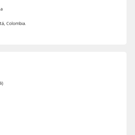
pa
tá, Colombia.
á
)