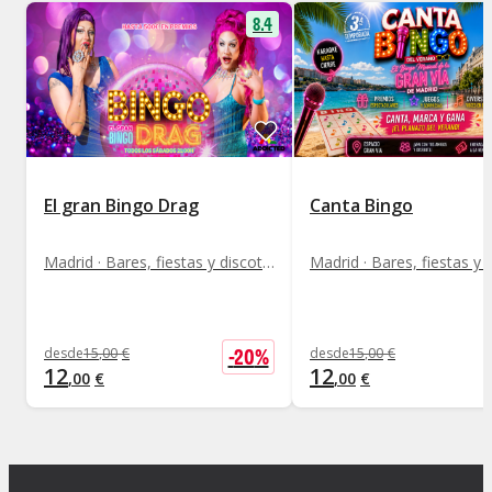
8.4
El gran Bingo Drag
Canta Bingo
Madrid · Bares, fiestas y discotecas
-
20
%
desde
15
,
00
€
desde
15
,
00
€
12
12
,
00
€
,
00
€