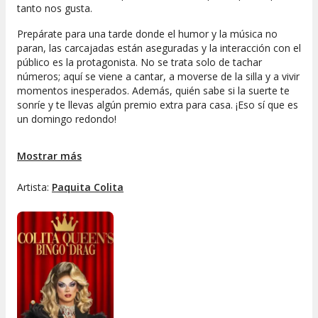
tanto nos gusta.
Prepárate para una tarde donde el humor y la música no
paran, las carcajadas están aseguradas y la interacción con el
público es la protagonista. No se trata solo de tachar
números; aquí se viene a cantar, a moverse de la silla y a vivir
momentos inesperados. Además, quién sabe si la suerte te
sonríe y te llevas algún premio extra para casa. ¡Eso sí que es
un domingo redondo!
El ambiente del
Bingo Show en el teatro
es tan contagioso
Mostrar más
que seguro repites. Risas, sorpresas y muy buen rollo harán
que cada semana tengas ganas de más. ¿Te apuntas a este
planazo diferente y lleno de alegría? Aquí, cada domingo es
Artista:
Paquita Colita
una fiesta en la que tú eres parte del espectáculo.