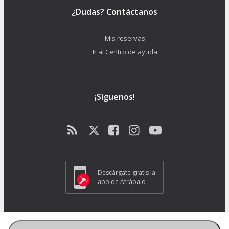
¿Dudas? Contáctanos
Mis reservas
Ir al Centro de ayuda
¡Síguenos!
Descárgate gratis la
app de Atrápalo
ATRAPALO S.L. - Carrer de Pere IV 105-109 - 08018 Barcelona (España) -
GC1018