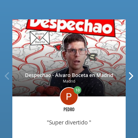
Despechao - Álvaro Boceta en Madrid
Madrid
10
PEDRO
"super divertido "