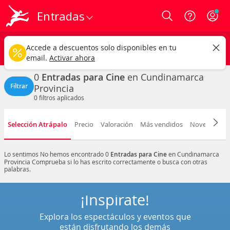
Entradas
Login
Cundinamarca
CAMBIAR
Accede a descuentos solo disponibles en tu
Cine
Cualquier fecha
email.
Activar ahora
0
Entradas para Cine
en Cundinamarca
Filtrar
Provincia
0
filtros aplicados
Selección Atrápalo
Precio
Valoración
Más vendidos
Novedad
F
Lo sentimos
No hemos encontrado 0
Entradas para Cine
en Cundinamarca
Provincia
Comprueba si lo has escrito correctamente o busca con otras
palabras.
¡Inspírate!
Explora los espectáculos y eventos que
están disfrutando los demás