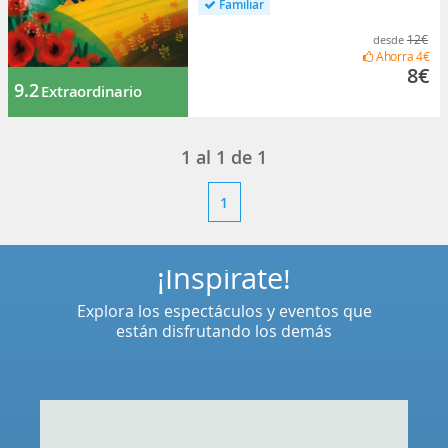
Familiar
12€
desde
Ahorra
4€
8€
9.2
Extraordinario
1
al
1
de
1
1
¡Inspírate!
Explora los espectáculos y eventos que
están disfrutando los demás