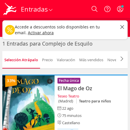
Entradas
Login
Complejo de Esquilo
CAMBIAR
Accede a descuentos solo disponibles en tu
Cualquier tipo
Cualquier fecha
email.
Activar ahora
1 Entradas para Complejo de Esquilo
Selección Atrápalo
Precio
Valoración
Más vendidos
Novedad
F
33%
Fecha única
El Mago de Oz
Teseo Teatro
(Madrid)
Teatro para niños
22 ago
75 minutos
Castellano