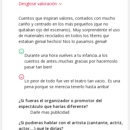
Desglose valoración
Cuentos que inspiran valores, contados con mucho
10
10
10
cariño y centrado en los más pequeños (que no
quitaban ojo del escenario).. Muy sorprendente el uso
Calidad del
Puesta en
Interpretación
de materiales reciclados en todos los títeres qur
Espectáculo
Escena
artística
estaban genial hechos! Nos lo pasamos genial!
Durante una hora vuelves a tu infancia..a los
cuentos de antes..muchas gracias por hacernoslo
pasar tan bien!
Lo peor de todo fue ver el teatro tan vacio.. Es una
pena porque se merecia tenerlo hasta arriba!
¿Si fueras el organizador o promotor del
espectáculo que harías diferente?
Darle mas publicidad
¿Si pudieras hablar con el artista (cantante, actriz,
actor,...) qué le dirías?