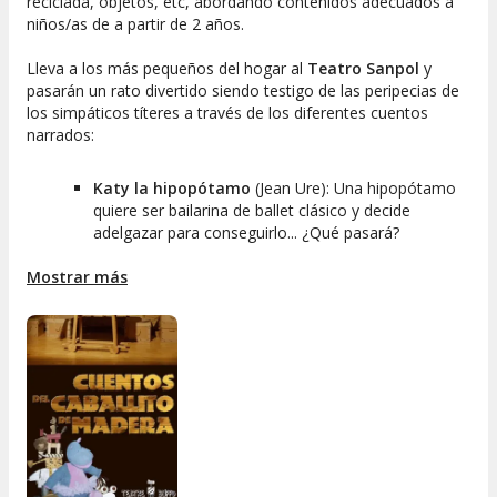
reciclada, objetos, etc, abordando contenidos adecuados a
niños/as de a partir de 2 años.
Lleva a los más pequeños del hogar al
Teatro Sanpol
y
pasarán un rato divertido siendo testigo de las peripecias de
los simpáticos títeres a través de los diferentes cuentos
narrados:
Katy la hipopótamo
(Jean Ure): Una hipopótamo
quiere ser bailarina de ballet clásico y decide
adelgazar para conseguirlo... ¿Qué pasará?
¿A qué sabe la luna?
(M. Grejniec): Los animales
Mostrar más
de la selva están interesados en conocer el sabor
de la luna y para ello se unen solidariamente.
Historias de los 101 caballitos
(E. Claramunt y
Carme G. Corberan): Se cuentan y se cantan
diferentes e imaginativas historias de caballitos,
inventadas a partir de una tela con múltiples
imágenes de caballos.
Garbancito
(Cuento Popular): Simpático cuento