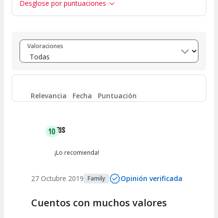
Desglose por puntuaciones
Entre 8 y 10
(
1
)
Valoraciones
Entre 6 y 8
(
0
)
Entre 4 y 6
(
0
)
Relevancia
Fecha
Puntuación
Entre 2 y 4
(
0
)
IRIS
10
Entre 0 y 2
(
0
)
¡Lo recomienda!
27 Octubre 2019
Opinión verificada
Family
Cuentos con muchos valores