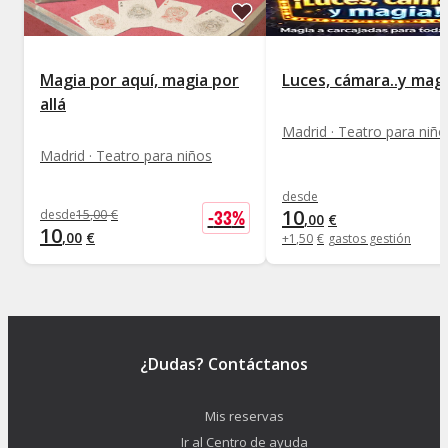
Magia por aquí, magia por
Luces, cámara..y mag
allá
Madrid · Teatro para niño
Madrid · Teatro para niños
desde
10
-
33
%
desde
15
,
00
€
,
00
€
10
,
00
€
+
1
,
50
€
gastos gestión
¿Dudas? Contáctanos
Mis reservas
Ir al Centro de ayuda