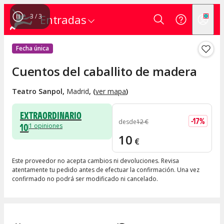
1
/
3
Entradas
Fecha única
Cuentos del caballito de madera
Teatro Sanpol
,
Madrid
, (
ver mapa
)
EXTRAORDINARIO
-
17
%
desde
12
€
10
1
opiniones
10
€
Este proveedor no acepta cambios ni devoluciones. Revisa
atentamente tu pedido antes de efectuar la confirmación. Una vez
confirmado no podrá ser modificado ni cancelado.