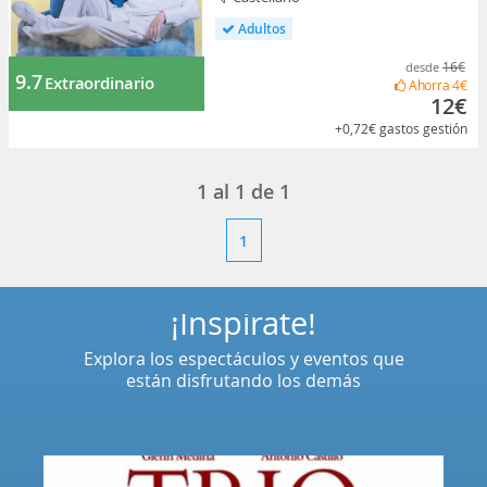
Adultos
16€
desde
9.7
Extraordinario
Ahorra
4€
12€
+0,72€
gastos gestión
1
al
1
de
1
1
¡Inspírate!
Explora los espectáculos y eventos que
están disfrutando los demás