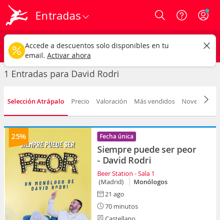
Entradas
Login
David Rodri
CAMBIAR
Accede a descuentos solo disponibles en tu
Cualquier tipo
Cualquier fecha
email.
Activar ahora
1 Entradas para David Rodri
Selección Atrápalo
Precio
Valoración
Más vendidos
Novedad
F
25%
Fecha única
Siempre puede ser peor
- David Rodri
Beer Station - Sala 1
(Madrid)
Monólogos
21 ago
70 minutos
Castellano