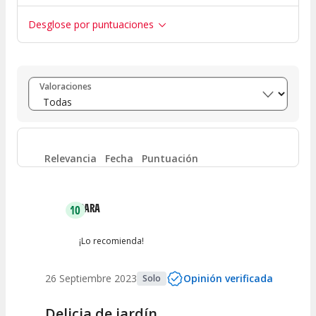
Desglose por puntuaciones
Entre 8 y 10
(
1
)
Valoraciones
Entre 6 y 8
(
0
)
Entre 4 y 6
(
0
)
Relevancia
Fecha
Puntuación
Entre 2 y 4
(
0
)
SARA
10
Entre 0 y 2
(
0
)
¡Lo recomienda!
26 Septiembre 2023
Opinión verificada
Solo
Delicia de jardín.