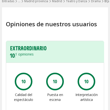
Entradas
…
Madrid provincia
Madrid
Teatro y Danza
Drama
El J
Mostrar todos los niveles
Opiniones de nuestros usuarios
EXTRAORDINARIO
10
1
opiniones
10
10
10
Calidad del
Puesta en
Interpretación
espectáculo
escena
artística