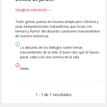
Desglose valoración
Texto genial, puesta en escena simple pero efectiva y
10
10
10
unas interpretaciones maravillosas que tocan con
ternura y humor del absurdo cuestiones trascendentes
Calidad del
Puesta en
Interpretación
de nuestra existencia..
Espectáculo
Escena
artística
Lo absurdo de los diálogos sobre temas
trascendentes de la vida. El buen rato que te hacen
pasar..sales con una sonrisa de la sala.
Nada..
1 - 1 de 1 resultados