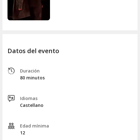
Entonces, su jardín, el jardín de Valentín, se convierte en el
lugar perfecto para ellos, en donde pueden desplegar sus
fantasías, sus ilusiones, sus anhelos, siendo conscientes de
que
el final, es solo el principio.
Pero qué más da: mejor esto que estar condenado a la
soledad que produce la libertad...
Datos del evento
Diseño espacio escénico y atrezzo::
F. Labrador
Iluminación / videocreación:
Fernando Vallejo
Espacio sonoro - arreglos musicales:
Rubén Larrea
Duración
Vestuario / coreografía:
Jesús Sesma
80 minutos
Maquillaje:
Ana Bruned
Diseño gráfico:
Samuel Aznar
Idiomas
Fotografía:
Juan Moreno
Castellano
Producción ejecutiva:
Fernando Vallejo
Edad mínima
12