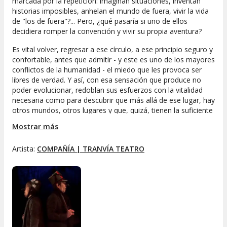
marcada por la repetición: imaginan situaciones, inventan
historias imposibles, anhelan el mundo de fuera, vivir la vida
de "los de fuera"?... Pero, ¿qué pasaría si uno de ellos
decidiera romper la convención y vivir su propia aventura?
Es vital volver, regresar a ese círculo, a ese principio seguro y
confortable, antes que admitir - y este es uno de los mayores
conflictos de la humanidad - el miedo que les provoca ser
libres de verdad. Y así, con esa sensación que produce no
poder evolucionar, redoblan sus esfuerzos con la vitalidad
necesaria como para descubrir que más allá de ese lugar, hay
otros mundos, otros lugares y que, quizá, tienen la suficiente
valentía como para entender que ya no se necesitan, que
Mostrar más
pueden ser sin el otro.
El resto del mundo es ancho y largo e inabarcable...
Artista:
COMPAÑÍA | TRANVÍA TEATRO
Si yo soy para mí solamente, ¿quién soy yo?,
es la
pregunta que constantemente se hacen, por eso
prefieren renunciar a esa libertad que produce salir del
círculo, antes que sentirse incomprendidos y verse
solos, apartados, perdidos fuera de la línea, porque necesitan
ser con el otro, a través del otro.