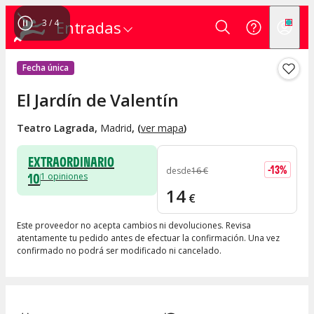
4
/
4
Entradas
Fecha única
El Jardín de Valentín
Teatro Lagrada
,
Madrid
, (
ver mapa
)
EXTRAORDINARIO
-
13
%
desde
16
€
10
1
opiniones
14
€
Este proveedor no acepta cambios ni devoluciones. Revisa
atentamente tu pedido antes de efectuar la confirmación. Una vez
confirmado no podrá ser modificado ni cancelado.