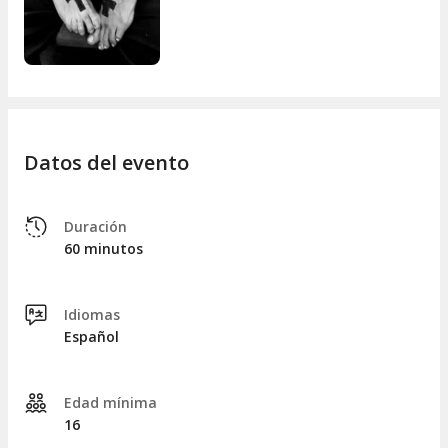
tocar el pico del bien...
Revisa tus bolsillos
.
Vivir la vida de forma
equilibrada
es difícil dada la lluvia de
estímulos externos que hacen y nos obligan a estar a la
altura de lo que la sociedad exige según su criterio.
¿Somos perfectos?, ¿Qué es la perfección?
Nadie tiene la verdad absoluta en sus manos, ni posee la
Datos del evento
llave del bien y del mal aunque a veces lo pensemos.
Duración
¡Vive y deja vivir!"
60 minutos
Antonia Domínguez
Idiomas
Español
Edad mínima
16