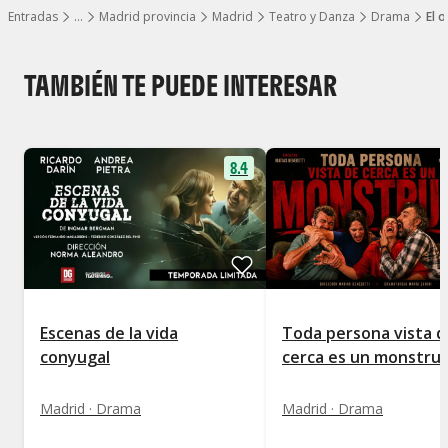
Entradas
…
Madrid provincia
Madrid
Teatro y Danza
Drama
El 
Mostrar todos los niveles
TAMBIÉN TE PUEDE INTERESAR
8.4
Escenas de la vida
Toda persona vista d
conyugal
cerca es un monstru
Madrid · Drama
Madrid · Drama