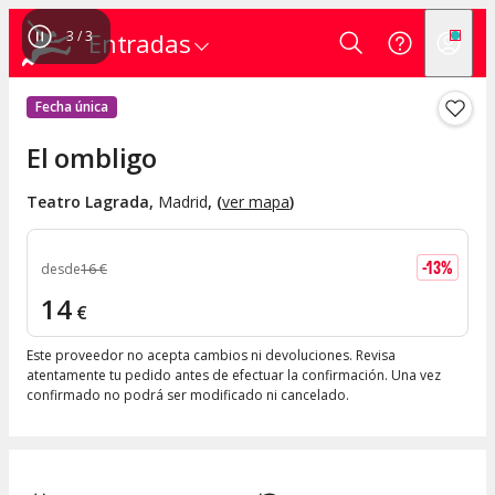
1
/
3
Entradas
Fecha única
El ombligo
Teatro Lagrada
,
Madrid
, (
ver mapa
)
-
13
%
desde
16
€
14
€
Este proveedor no acepta cambios ni devoluciones. Revisa
atentamente tu pedido antes de efectuar la confirmación. Una vez
confirmado no podrá ser modificado ni cancelado.