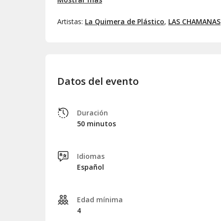
Diseño de vestuario:
Maite Álvarez
Vídeo:
Roberto Quintanilla
Artistas:
La Quimera de Plástico
,
LAS CHAMANAS
Datos del evento
Duración
50 minutos
Idiomas
Español
Edad mínima
4