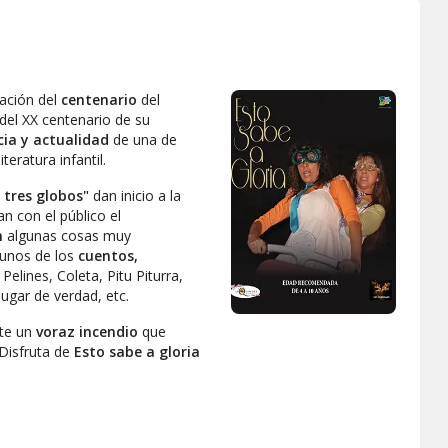
ación del
centenario
del
del XX centenario de su
cia y actualidad
de una de
eratura infantil.
 tres globos"
dan inicio a la
n con el público el
n
algunas cosas muy
gunos de los
cuentos,
elines, Coleta, Pitu Piturra,
jugar de verdad, etc.
te un
voraz incendio
que
Disfruta de
Esto sabe a gloria
egui y Katia Gallego.