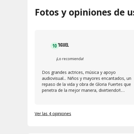
Fotos y opiniones de u
MIGUEL
10
¡Lo recomienda!
Dos grandes actrices, música y apoyo
audiovisual... Niños y mayores encantados, un
repaso de la vida y obra de Gloria Fuertes que
penetra de la mejor manera, divirtiendo!!.
Trasciende el cariño a la homenajeada, sabidur
en la puesta en escena y maestría de las actrice
Mejor no pedérsela
Ver las 4 opiniones