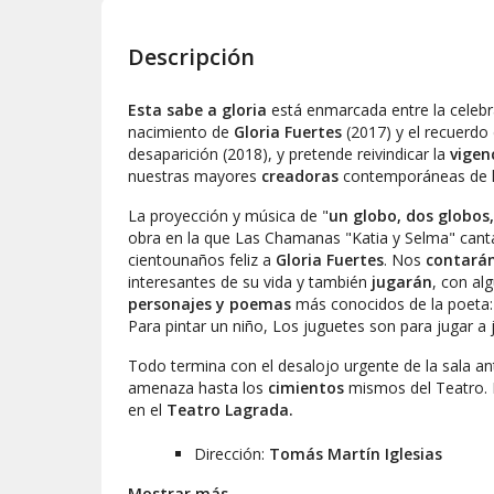
Descripción
Esta sabe a gloria
está enmarcada entre la celebr
nacimiento de
Gloria Fuertes
(2017) y el recuerdo 
desaparición (2018), y pretende reivindicar la
vigen
nuestras mayores
creadoras
contemporáneas de lit
La proyección y música de "
un globo, dos globos,
obra en la que
Las Chamanas
"Katia y Selma" canta
cientounaños feliz a
Gloria Fuertes
. Nos
contará
interesantes de su vida y también
jugarán
, con al
personajes y poemas
más conocidos de la poeta: P
Para pintar un niño, Los juguetes son para jugar a 
Todo termina con el desalojo urgente de la sala an
amenaza hasta los
cimientos
mismos del Teatro. 
en el
Teatro Lagrada.
Dirección:
Tomás Martín Iglesias
Narradoras, cuentacuenteras:
Selma Sorh
Mostrar más