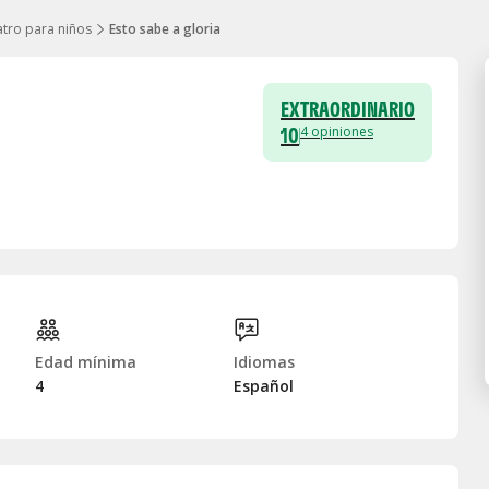
tro para niños
Esto sabe a gloria
EXTRAORDINARIO
10
4
opiniones
Edad mínima
Idiomas
4
Español