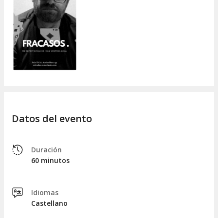
Ets del Barça (o de l'Espanyol)... Ets autònom... No lligues
amb ningú... Ets sents insegur/a amb el teu cos... Pensaves
que el 15M canviaria alguna cosa... Ets català... T'han deixat fa
poc... Vas passar el confinament en un "zulo" de 15m,
sol, menjant fideus escalfats i parlant amb una pilota de
voleibol... Aquest és el teu espectacle de màgia!
Amb les cartes com a eina i excusa i
una màgia nua,
propera i senzilla
, rebràs un glopet d'esperança. Què millor
per a l'autoestima que una mirada màgica a la derrota...
aliena.
Datos del evento
Duración
60 minutos
Idiomas
Castellano