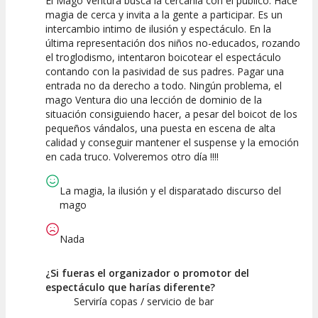
El Mago Ventura busca la cercanía con el público. Hace
10
10
10
magia de cerca y invita a la gente a participar. Es un
intercambio intimo de ilusión y espectáculo. En la
Calidad del
Puesta en
Interpretación
última representación dos niños no-educados, rozando
Espectáculo
Escena
artística
el troglodismo, intentaron boicotear el espectáculo
contando con la pasividad de sus padres. Pagar una
entrada no da derecho a todo. Ningún problema, el
mago Ventura dio una lección de dominio de la
situación consiguiendo hacer, a pesar del boicot de los
pequeños vándalos, una puesta en escena de alta
calidad y conseguir mantener el suspense y la emoción
en cada truco. Volveremos otro día !!!!
La magia, la ilusión y el disparatado discurso del
mago
Nada
¿Si fueras el organizador o promotor del
espectáculo que harías diferente?
Serviría copas / servicio de bar