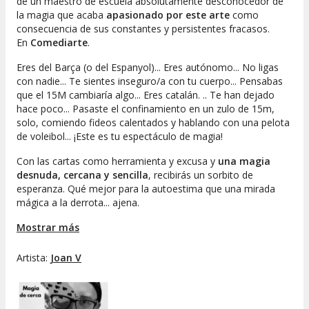
de un maestro de escuela absolutamente desconocedor de
la magia que acaba
apasionado por este arte
como
consecuencia de sus constantes y persistentes fracasos.
En
Comediarte
.
Eres del Barça (o del Espanyol)... Eres autónomo... No ligas
con nadie... Te sientes inseguro/a con tu cuerpo... Pensabas
que el 15M cambiaría algo... Eres catalán. .. Te han dejado
hace poco... Pasaste el confinamiento en un zulo de 15m,
solo, comiendo fideos calentados y hablando con una pelota
de voleibol... ¡Este es tu espectáculo de magia!
Con las cartas como herramienta y excusa y
una magia
desnuda, cercana y sencilla
, recibirás un sorbito de
esperanza. Qué mejor para la autoestima que una mirada
mágica a la derrota... ajena.
---------------------------------------------------------------------------
Mostrar más
-------------------
Artista:
Joan V
Joan V
presenta un espectacle de
màgia d'aprop
. El viatge
d'un mestre d'escola absolutament desconeixedor de la
màgia que acaba
apassionat per aquest art
com a
conseqüència dels seus fracassos constants i persistents.