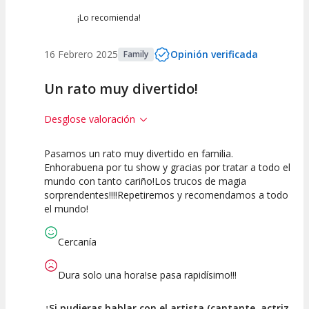
¡Lo recomienda!
16 Febrero 2025
Opinión verificada
Family
Un rato muy divertido!
Desglose valoración
Pasamos un rato muy divertido en familia.
10
10
10
Enhorabuena por tu show y gracias por tratar a todo el
mundo con tanto cariño!Los trucos de magia
Calidad del
Puesta en
Interpretación
sorprendentes!!!!Repetiremos y recomendamos a todo
Espectáculo
Escena
artística
el mundo!
Cercanía
Dura solo una hora!se pasa rapidísimo!!!
¿Si pudieras hablar con el artista (cantante, actriz,