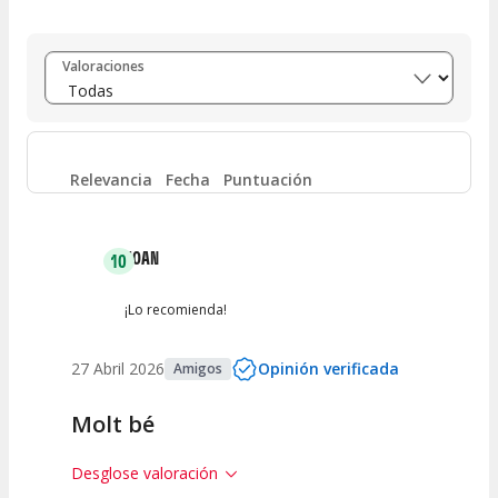
Entre 8 y 10
(
77
)
Valoraciones
Entre 6 y 8
(
3
)
Entre 4 y 6
(
0
)
Relevancia
Fecha
Puntuación
Entre 2 y 4
(
0
)
JOAN
10
Entre 0 y 2
(
0
)
¡Lo recomienda!
27 Abril 2026
Opinión verificada
Amigos
Molt bé
Desglose valoración