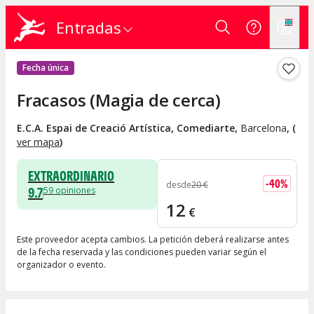
Entradas
Fecha única
Fracasos (Magia de cerca)
E.C.A. Espai de Creació Artística, Comediarte
,
Barcelona
, (
ver mapa
)
EXTRAORDINARIO
-
40
%
desde
20
€
9.7
59
opiniones
12
€
Este proveedor acepta cambios. La petición deberá realizarse antes
de la fecha reservada y las condiciones pueden variar según el
organizador o evento.