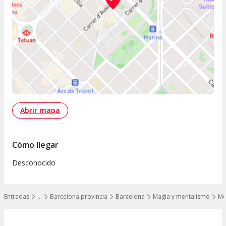
Abrir mapa
Cómo llegar
Desconocido
Entradas
…
Barcelona provincia
Barcelona
Magia y mentalismo
Me
Mostrar todos los niveles