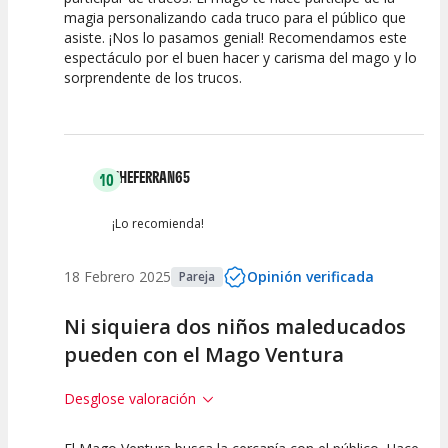
magia personalizando cada truco para el público que
Calidad del
Puesta en
Interpretación
asiste. ¡Nos lo pasamos genial! Recomendamos este
Espectáculo
Escena
artística
espectáculo por el buen hacer y carisma del mago y lo
sorprendente de los trucos.
THEFERRAN65
10
¡Lo recomienda!
18 Febrero 2025
Opinión verificada
Pareja
Ni siquiera dos niños maleducados
pueden con el Mago Ventura
Desglose valoración