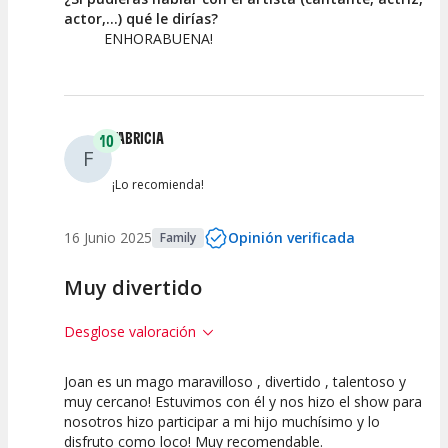
actor,...) qué le dirías?
ENHORABUENA!
FABRICIA
10
F
¡Lo recomienda!
16 Junio 2025
Opinión verificada
Family
Muy divertido
Desglose valoración
Joan es un mago maravilloso , divertido , talentoso y
10
10
10
muy cercano! Estuvimos con él y nos hizo el show para
nosotros hizo participar a mi hijo muchísimo y lo
Calidad del
Puesta en
Interpretación
disfruto como loco! Muy recomendable.
Espectáculo
Escena
artística