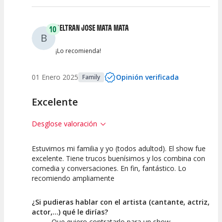
BELTRAN JOSE MATA MATA
10
B
¡Lo recomienda!
01 Enero 2025
Opinión verificada
Family
Excelente
Desglose valoración
Estuvimos mi familia y yo (todos adultod). El show fue
10
10
10
excelente. Tiene trucos buenísimos y los combina con
comedia y conversaciones. En fin, fantástico. Lo
Calidad del
Puesta en
Interpretación
recomiendo ampliamente
Espectáculo
Escena
artística
¿Si pudieras hablar con el artista (cantante, actriz,
actor,...) qué le dirías?
Que quiero contratarlo para un show