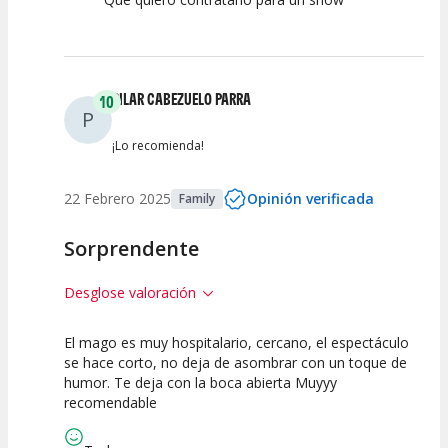
PILAR CABEZUELO PARRA
10
P
¡Lo recomienda!
22 Febrero 2025
Opinión verificada
Family
Sorprendente
Desglose valoración
El mago es muy hospitalario, cercano, el espectáculo
10
10
10
se hace corto, no deja de asombrar con un toque de
humor. Te deja con la boca abierta Muyyy
Calidad del
Puesta en
Interpretación
recomendable
Espectáculo
Escena
artística