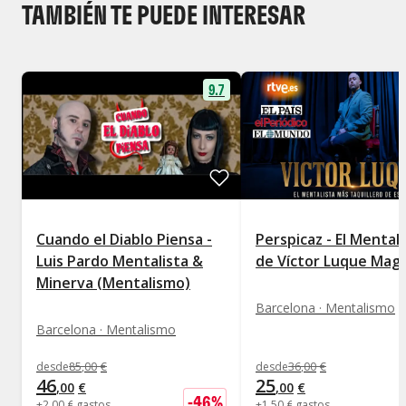
TAMBIÉN TE PUEDE INTERESAR
9.7
Cuando el Diablo Piensa -
Perspicaz - El Mental
Luis Pardo Mentalista &
de Víctor Luque Mag
Minerva (Mentalismo)
Barcelona · Mentalismo
Barcelona · Mentalismo
desde
85
,
00
€
desde
36
,
00
€
46
25
,
00
€
,
00
€
-
46
%
+
2
,
00
€
gastos
+
1
,
50
€
gastos