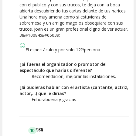
con el publico y con sus trucos, te deja con la boca
Calidad del
Puesta en
Interpretación
abierta descubriendo tus cartas delante de tus narices.
Espectáculo
Escena
artística
Una hora muy amena como si estuvieras de
sobremesa y un amigo mago os obsequiara con sus
trucos. Joan es un gran profesional digno de ver actuar.
3&#10084;&#65039;
El espectáculo y por solo 12?/persona
¿Si fueras el organizador o promotor del
espectáculo que harías diferente?
Recomendación, mejorar las instalaciones.
¿Si pudieras hablar con el artista (cantante, actriz,
actor,...) qué le dirías?
Enhorabuena y gracias
ROSA
10