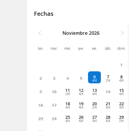
Fechas
Noviembre
2026
lun.
mar.
mié.
jue.
vie.
sáb.
dom.
1
6
7
8
2
3
4
5
42€
23€
42€
11
12
13
15
9
10
14
23€
42€
42€
42€
18
19
20
21
22
16
17
42€
42€
23€
42€
42€
25
26
27
28
29
23
24
42€
42€
42€
42€
23€