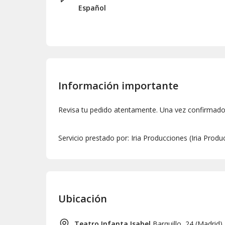
como a la reflexión.
Español
Información importante
Revisa tu pedido atentamente. Una vez confirmado,
Servicio prestado por: Iria Producciones (Iria Prod
Ubicación
Teatro Infanta Isabel
Barquillo, 24
(
Madrid
)