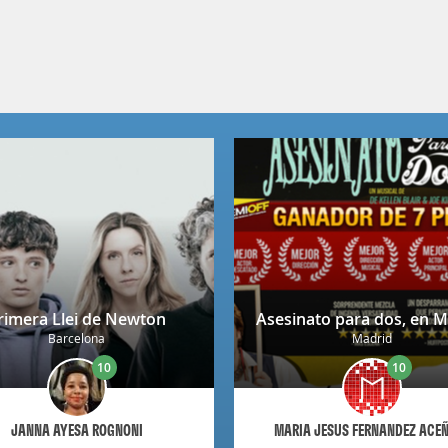
rimera Llei de Newton
Asesinato para dos, en M
Barcelona
Madrid
10
10
JANNA AYESA ROGNONI
MARIA JESUS FERNANDEZ ACE