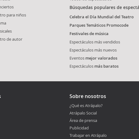
ciertos
Búsquedas populares de espect
tro para niños
Celebra el Día Mundial del Teatro
ama
Parques Temáticos Promocode
icales
Festivales de música
tro de autor
Espectáculos más vendidos
Espectáculos más nuevos
Eventos
mejor valorados
Espectáculos
más baratos
s
Sobre nosotros
¿Qué es Atrápalo?
Atrápalo Social
Área de prensa
Publicidad
Trabajar en Atrápalo