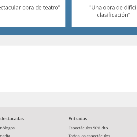
pectacular obra de teatro"
"una obra de difícil
clasificación"
 destacadas
Entradas
nólogos
Espectáculos 50% dto.
media
Todos los espectáculos