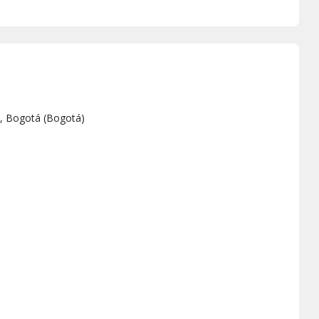
9, Bogotá
(
Bogotá
)