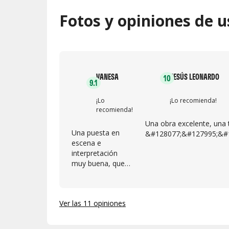
Fotos y opiniones de u
VANESA
JESÚS LEONARDO
10
9.1
¡Lo
¡Lo recomienda!
recomienda!
Una obra excelente, una t
Una puesta en
&#128077;&#127995;&#
escena e
interpretación
muy buena, que
te mantiene
atento todo el
tiempo
Ver las 11 opiniones