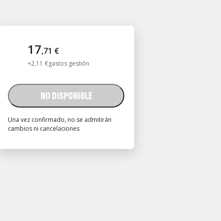
17
,
71
€
+
2
,
11
€
gastos gestión
NO DISPONIBLE
Una vez confirmado, no se admitirán
cambios ni cancelaciones