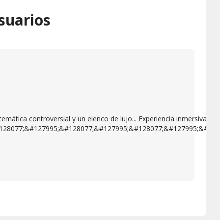
suarios
emática controversial y un elenco de lujo... Experiencia inmersiva. M
128077;&#127995;&#128077;&#127995;&#128077;&#127995;&#128