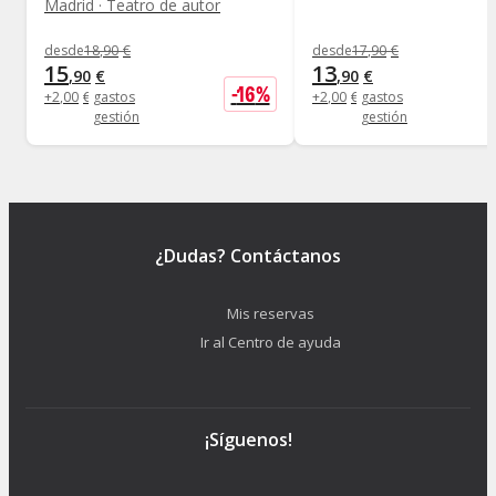
Madrid · Teatro de autor
desde
18
,
90
€
desde
17
,
90
€
15
13
,
90
€
,
90
€
-
16
%
+
2
,
00
€
gastos
+
2
,
00
€
gastos
gestión
gestión
¿Dudas? Contáctanos
Mis reservas
Ir al Centro de ayuda
¡Síguenos!