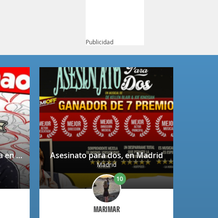
Publicidad
Despechao - Álvaro Boceta en Madrid
Asesinato para dos, en Madrid
Madrid
10
MARIMAR