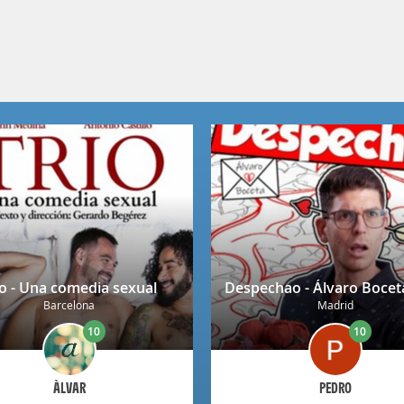
ío - Una comedia sexual
Barcelona
Madrid
10
10
ÀLVAR
PEDRO