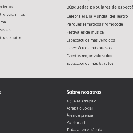
ciertos
Búsquedas populares de espect
tro para niños
Celebra el Día Mundial del Teatro
ama
Parques Temáticos Promocode
icales
Festivales de música
tro de autor
Espectáculos más vendidos
Espectáculos más nuevos
Eventos
mejor valorados
Espectáculos
más baratos
s
Sobre nosotros
¿Qué es Atrápalo?
Atrápalo Social
Área de prensa
Publicidad
Trabajar en Atrápalo