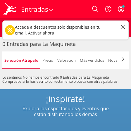
Entradas
Login
La Maquineta
CAMBIAR
Accede a descuentos solo disponibles en tu
Cualquier tipo
Cualquier fecha
email.
Activar ahora
0 Entradas para La Maquineta
Selección Atrápalo
Precio
Valoración
Más vendidos
Novedad
F
Lo sentimos
No hemos encontrado 0 Entradas para La Maquineta
Comprueba si lo has escrito correctamente o busca con otras palabras.
¡Inspírate!
Explora los espectáculos y eventos que
están disfrutando los demás