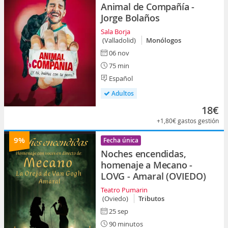
Animal de Compañía -
Jorge Bolaños
Sala Borja
(Valladolid)
Monólogos
06 nov
75 min
Español
Adultos
18€
+1,80€
gastos gestión
9%
Fecha única
Noches encendidas,
homenaje a Mecano -
LOVG - Amaral (OVIEDO)
Teatro Pumarin
(Oviedo)
Tributos
25 sep
90 minutos