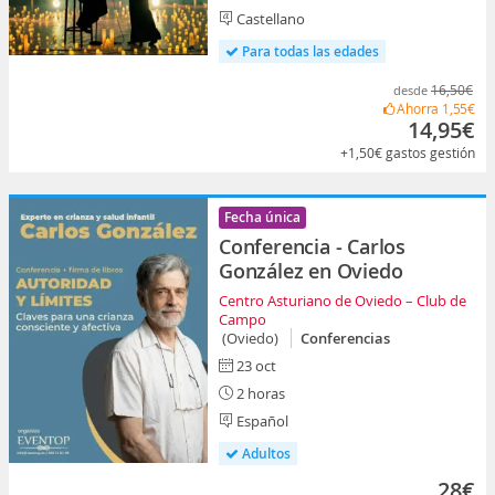
Castellano
Para todas las edades
16,50€
desde
Ahorra
1,55€
14,95€
+1,50€
gastos gestión
Fecha única
Conferencia - Carlos
González en Oviedo
Centro Asturiano de Oviedo – Club de
Campo
(Oviedo)
Conferencias
23 oct
2 horas
Español
Adultos
28€