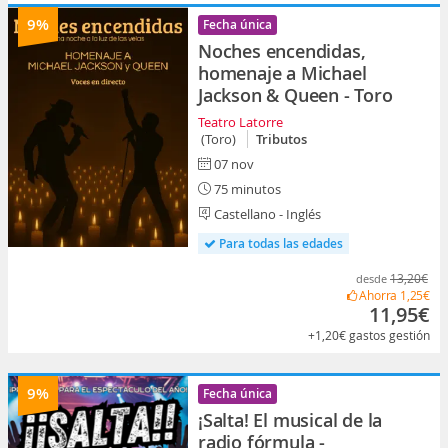
9%
Fecha única
Noches encendidas,
homenaje a Michael
Jackson & Queen - Toro
Teatro Latorre
(Toro)
Tributos
07 nov
75 minutos
Castellano - Inglés
Para todas las edades
13,20€
desde
Ahorra
1,25€
11,95€
+1,20€
gastos gestión
9%
Fecha única
¡Salta! El musical de la
radio fórmula -