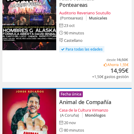
Ponteareas
Auditorio Reveriano Soutullo
(Ponteareas)
Musicales
23 oct
90 minutos
Castellano
Para todas las edades
16,50€
desde
Ahorra
1,55€
14,95€
+1,50€
gastos gestión
Fecha única
Animal de Compañía
Casa de la Cultura Vimianzo
(A Coruña)
Monólogos
20 nov
80 minutos