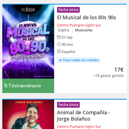
Fecha única
El Musical de los 80s 90s
Centro Pumarin-Gijón Sur
(Gijón)
Musicales
07 sep
90 min
Español
Para todas las edades
17€
+1€
gastos gestión
9.1
Extraordinario
Fecha única
Animal de Compañía -
Jorge Bolaños
Centro Pumarin-Gijón Sur