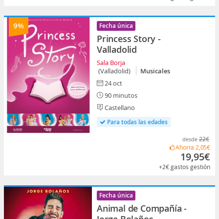
9%
Fecha única
Princess Story -
Valladolid
Sala Borja
(Valladolid)
Musicales
24 oct
90 minutos
Castellano
Para todas las edades
22€
desde
Ahorra
2,05€
19,95€
+2€
gastos gestión
Fecha única
Animal de Compañía -