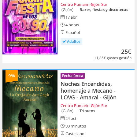
Centro Pumarin-Gijón Sur
(Gijón)
Bares, fiestas y discotecas
17 abr
4 horas
Español
Adultos
25€
+1,85€
gastos gestión
9%
Fecha única
Noches Encendidas,
homenaje a Mecano -
LOVG - Amaral - Gijón
Centro Pumarin-Gijón Sur
(Gijón)
Tributos
24 oct
90 minutos
Castellano