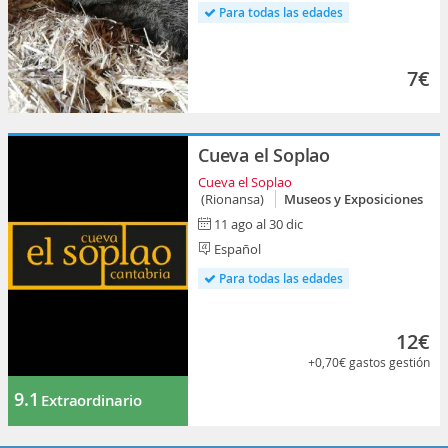
Para todas las edades
7€
Cueva el Soplao
Cueva el Soplao
(Rionansa)
Museos y Exposiciones
11 ago al 30 dic
Español
Para todas las edades
12€
+0,70€
gastos gestión
9.1
Extraordinario