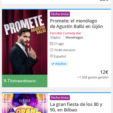
Fecha única
Promete: el monólogo
de Agustín Balbi en Gijón
Percebe Comedy Bar
(Gijón)
Monólogos
27 ago
70-80 minutos
Español
Adultos
12€
+1,50€
gastos gestión
9.7
Extraordinario
Fecha única
La gran fiesta de los 80 y
90, en Bilbao