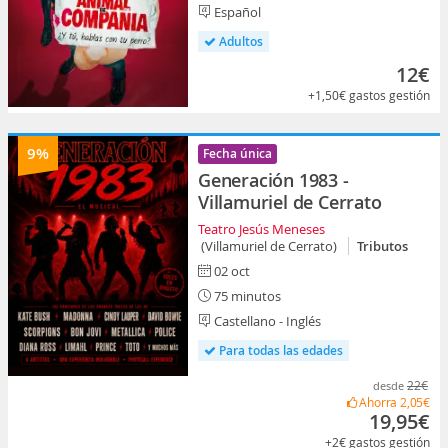
Español
Adultos
12€
+1,50€
gastos gestión
9%
Fecha única
Generación 1983 -
Villamuriel de Cerrato
Teatro Jesús Meneses
(Villamuriel de Cerrato)
Tributos
02 oct
75 minutos
Castellano - Inglés
Para todas las edades
22€
desde
Ahorra
2,05€
19,95€
+2€
gastos gestión