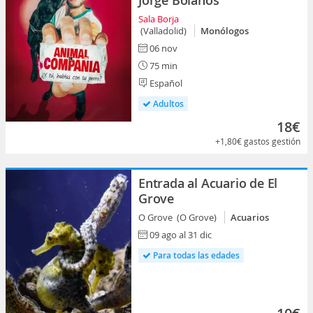
Jorge Bolaños
Sala Borja
(Valladolid)
Monólogos
06 nov
75 min
Español
Adultos
18€
+1,80€
gastos gestión
Entrada al Acuario de El
Grove
O Grove (O Grove)
Acuarios
09 ago al 31 dic
Para todas las edades