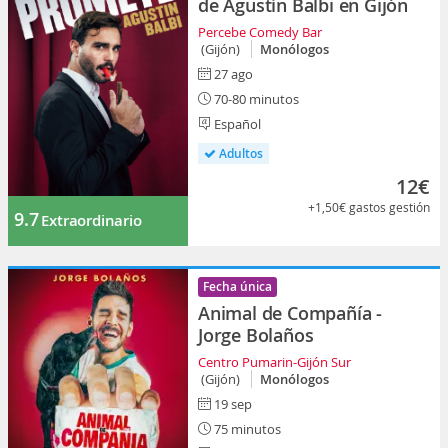
de Agustín Balbi en Gijón
Percebe Comedy Bar
(Gijón)
Monólogos
27 ago
70-80 minutos
Español
Adultos
12€
+1,50€
gastos gestión
9.7
Extraordinario
Fecha única
Animal de Compañía -
Jorge Bolaños
Centro Pumarin-Gijón Sur
(Gijón)
Monólogos
19 sep
75 minutos