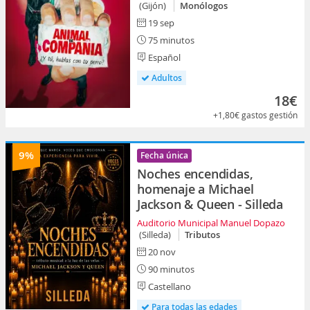
(Gijón)
Monólogos
19 sep
75 minutos
Español
Adultos
18€
+1,80€
gastos gestión
9%
Fecha única
Noches encendidas,
homenaje a Michael
Jackson & Queen - Silleda
Auditorio Municipal Manuel Dopazo
(Silleda)
Tributos
20 nov
90 minutos
Castellano
Para todas las edades