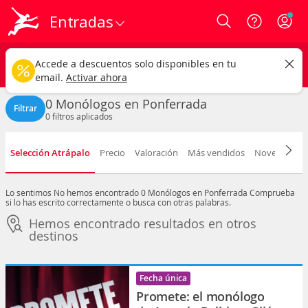
Entradas
Login
Ponferrada ciudad
CAMBIAR
Accede a descuentos solo disponibles en tu
Monólogos
Cualquier fecha
email.
Activar ahora
0 Monólogos en Ponferrada
Filtrar
0
filtros aplicados
Selección Atrápalo
Precio
Valoración
Más vendidos
Novedad
F
Lo sentimos
No hemos encontrado 0 Monólogos en Ponferrada
Comprueba
si lo has escrito correctamente o busca con otras palabras.
Hemos encontrado resultados en otros
destinos
Fecha única
Promete: el monólogo