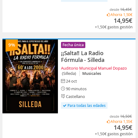
16,45€
desde
Ahorra
1,50€
14,95€
+1,50€
gastos gestión
9%
Fecha única
¡¡Salta!! La Radio
Fórmula - Silleda
Auditorio Municipal Manuel Dopazo
(Silleda)
Musicales
24 oct
90 minutos
Castellano
Para todas las edades
16,50€
desde
Ahorra
1,55€
14,95€
+1,50€
gastos gestión