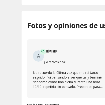
Fotos y opiniones de u
ANÓNIMO
10
A
¡Lo recomienda!
No recuerdo la última vez que me reí tanto
seguido. Fui pensando a ver que tal y terminé
riendome como una hiena durante una hora.
10/10, repetiría sin pensarlo. Preparaos para
mearos de la risa!
Ver las 891 opiniones