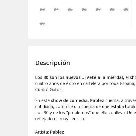
23
24
25
26
27
28
29
30
Descripción
Los 30 son los nuevos... ¡Vete a la mierda!,
el sh
cuatro años de éxito en cartelera por toda España, 
Cuatro Gatos.
En este
show de comedia, Pablez
cuenta, a travé
cotidiana, cómo se dio cuenta de que estaba totalm
Los 30 y de los "problemas" que ello conlleva. Un 
reflejado es muy sencillo.
Artista:
Pablez